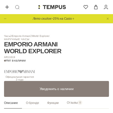
Лето скидок
−25% на Casio
1
/ 4
Часы
Emporio Armani
World Explorer
НАРУЧНЫЕ ЧАСЫ
EMPORIO ARMANI
WORLD EXPLORER
AR11619
Нет в наличии
Официальная гарантия
2 года
Уведомить о наличии
Отзывы
Описание
О бренде
Функции
0