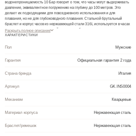
водонепроницаемость 10 Бар говорит о том, что часы могут выдерживать
давление, эквивалентное погружению на глубину до 100 метров. Это
делает их подходящими для повседневного использования и для
плавания, но не для глубоководного плавания. Стальной брутальный
браслет и корпус часов из нержавеющей стали 316L используется в часах
высокого качества, так как такой материал обладает прочностью и
Раскрыть полное описание
устойчивостью к коррозии. Это делает часы долговечными и дает им
ХАРАКТЕРИСТИКИ
элегантный внешний вид. Синий цвет безеля добавляет стиль и
оригинальность к часам, делая их выразительными и привлекательными.
Пол
Мужские
Гарантия
Официальная гарантия 2 года
Страна бренда
Италия
Артикул
GK.INS0004
Механизм
Кварцевые
Материал корпуса
Нержавеющая сталь
Браслет/ремешок
Нержавеющая сталь