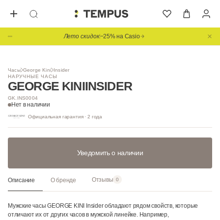
Лето скидок
−25% на Casio
1
/ 6
Часы
George Kini
Insider
НАРУЧНЫЕ ЧАСЫ
GEORGE KINI
INSIDER
GK.INS0004
Нет в наличии
Официальная гарантия · 2 года
Уведомить о наличии
Отзывы
Описание
О бренде
0
Мужские часы GEORGE KINI Insider обладают рядом свойств, которые
отличают их от других часов в мужской линейке. Например,