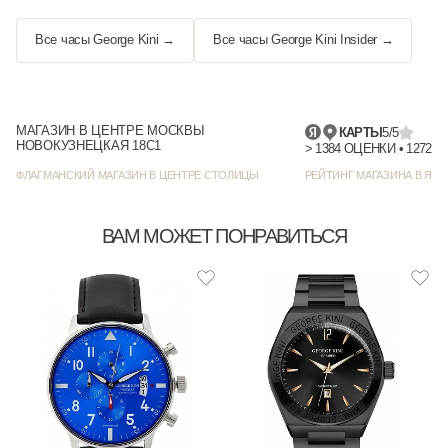
Все часы George Kini →
Все часы George Kini Insider →
МАГАЗИН В ЦЕНТРЕ МОСКВЫ
КАРТЫ
5/5
НОВОКУЗНЕЦКАЯ 18С1
> 1384
ФЛАГМАНСКИЙ МАГАЗИН В ЦЕНТРЕ СТОЛИЦЫ
РЕЙТИНГ МАГАЗИНА В ЯНД
ВАМ МОЖЕТ ПОНРАВИТЬСЯ