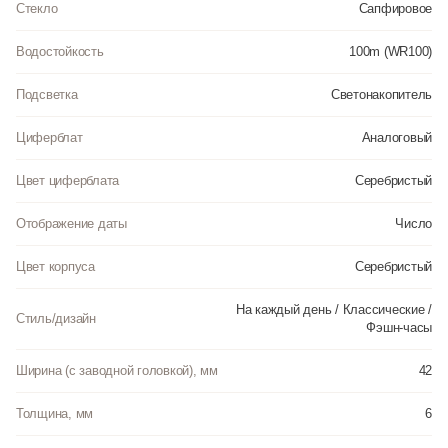
Стекло
Сапфировое
Водостойкость
100m (WR100)
Подсветка
Светонакопитель
Циферблат
Аналоговый
Цвет циферблата
Серебристый
Отображение даты
Число
Цвет корпуса
Серебристый
На каждый день / Классические /
Стиль/дизайн
Фэшн-часы
Ширина (с заводной головкой), мм
42
Толщина, мм
6