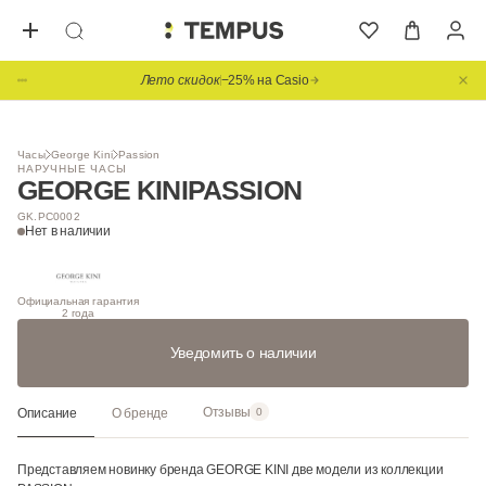
Лето скидок
−25% на Casio
1
/ 5
Видео
Часы
George Kini
Passion
НАРУЧНЫЕ ЧАСЫ
GEORGE KINI
PASSION
GK.PC0002
Нет в наличии
Официальная гарантия
2 года
Уведомить о наличии
Отзывы
Описание
О бренде
0
Представляем новинку бренда GEORGE KINI две модели из коллекции