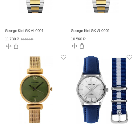
George Kini GK.AL0001
George Kini GK.AL0002
10 560 Р
11 730 Р
19 555 Р