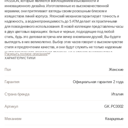
PASSION, которые являются воплощением изысканности и
инновационного дизайна. Изготовленные из высококачественной
керамики, они притягивают взгляды своим роскошным блеском и
изяществом линий корпуса. Японский механизм гарантирует точность и
надежность, а водонепроницаемость до 5 АТМ делает их практичными
для повседневного использования. В новой коллекции представлены часы
в двух цветовых вариациях: белые и черные, подходящие под любой
стиль, будь это деловая встреча или вечер в компании друзей, Вы будете
выглядеть в них великолепно. Выбор этих часов говорит о высоком чувстве
стиля и предпочтении качества, и они будут служить не только надежным
инструментом для измерения времени, но и ключевым элементом в
Раскрыть полное описание
создании неповторимого образа современной женщины.
ХАРАКТЕРИСТИКИ
Пол
Женские
Гарантия
Официальная гарантия 2 года
Страна бренда
Италия
Артикул
GK.PC0002
Механизм
Кварцевые