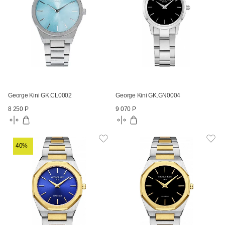
George Kini GK.CL0002
George Kini GK.GN0004
8 250 Р
9 070 Р
40%