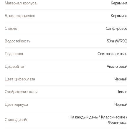
Материал корпуса
Керамика
Браслет/ремешок
Керамика
Стекло
Сапфировое
Водостойкость
50m (WR50)
Подсветка
Светонакопитель
Циферблат
Аналоговый
Цвет циферблата
Черный
Отображение даты
Число
Цвет корпуса
Черный
На каждый день / Классические /
Стиль/дизайн
Фэшн-часы