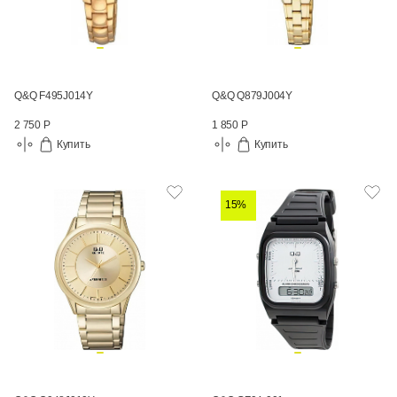
Q&Q F495J014Y
Q&Q Q879J004Y
2 750 Р
1 850 Р
Купить
Купить
15%