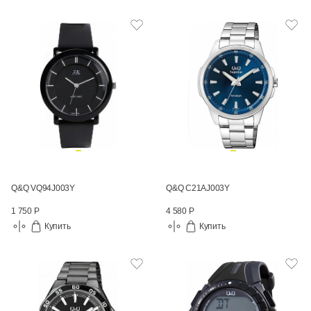
Q&Q VQ94J003Y
Q&Q C21AJ003Y
1 750 Р
4 580 Р
Купить
Купить