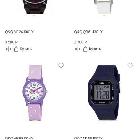
Q&Q M124J001Y
Q&Q QB61J301Y
3 580 Р
2 700 Р
Купить
Купить
Q&Q VR99J014Y
Q&Q M158J007Y