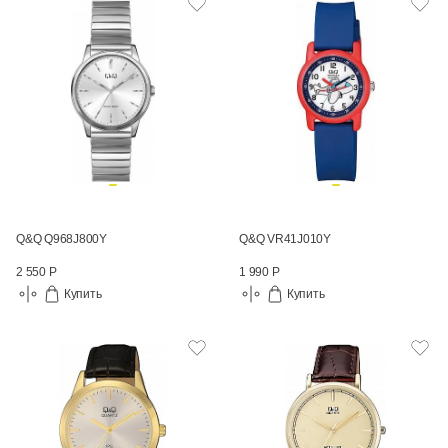
Q&Q Q968J800Y
Q&Q VR41J010Y
2 550 Р
1 990 Р
Купить
Купить