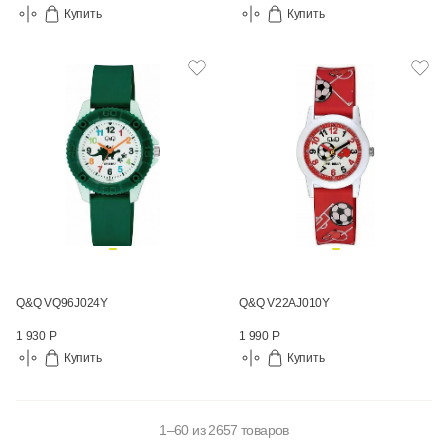
Купить
Купить
Q&Q VQ96J024Y
Q&Q V22AJ010Y
1 930 Р
1 990 Р
Купить
Купить
1–60 из 2657 товаров