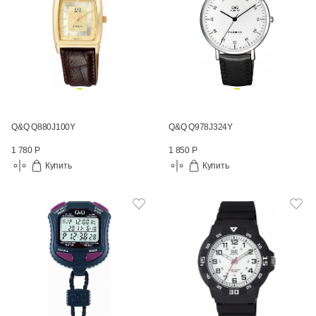
Q&Q Q880J100Y
Q&Q Q978J324Y
1 780 Р
1 850 Р
Купить
Купить