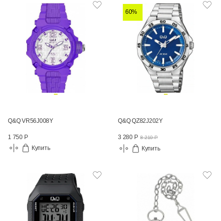
60%
Q&Q VR56J008Y
Q&Q QZ82J202Y
1 750 Р
3 280 Р
8 210 Р
Купить
Купить