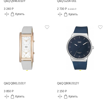
Q&Q Q948J010Y
Q&Q GZ04-001
3 240 Р
2 730 Р
3 210 Р
Купить
Купить
Q&Q QB61J101Y
Q&Q QB06J312Y
3 850 Р
2 150 Р
Купить
Купить