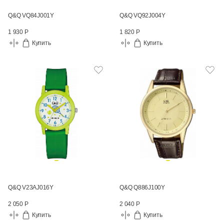
Q&Q VQ84J001Y
Q&Q VQ92J004Y
1 930 Р
1 820 Р
Купить
Купить
Q&Q V23AJ016Y
Q&Q Q886J100Y
2 050 Р
2 040 Р
Купить
Купить