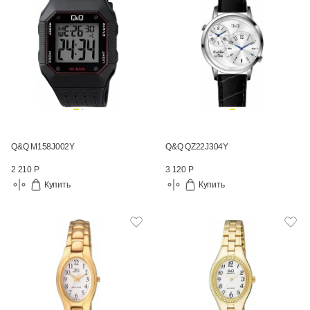
Q&Q M158J002Y
Q&Q QZ22J304Y
2 210 Р
3 120 Р
Купить
Купить