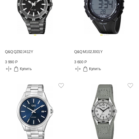
Q&Q QZ82J412Y
Q&Q M102J001Y
3 990 Р
3 600 Р
Купить
Купить