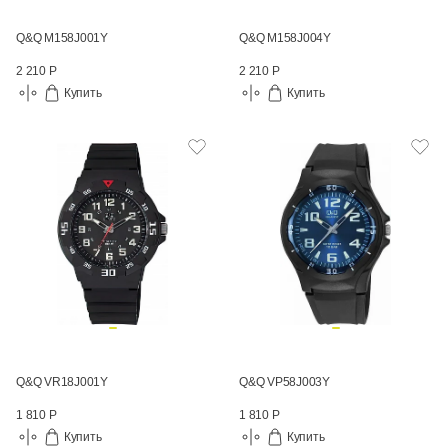
Q&Q M158J001Y
Q&Q M158J004Y
2 210 Р
2 210 Р
Купить
Купить
Q&Q VR18J001Y
Q&Q VP58J003Y
1 810 Р
1 810 Р
Купить
Купить