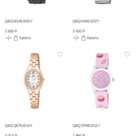
Q&Q M146J001Y
Q&Q A484J202Y
3 600 Р
3 430 Р
Купить
Купить
Q&Q Q879J014Y
Q&Q VR99J011Y
3 010 Р
1 990 Р