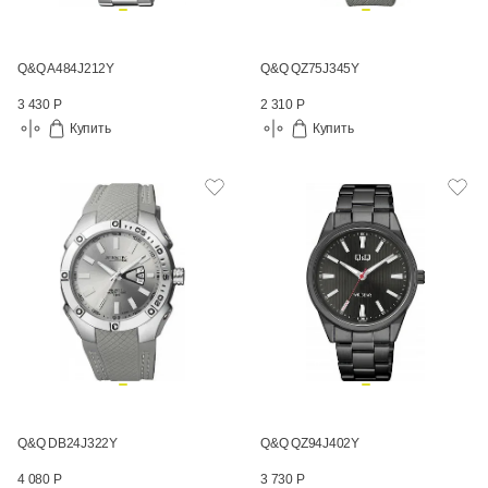
Q&Q A484J212Y
Q&Q QZ75J345Y
3 430 Р
2 310 Р
Купить
Купить
Q&Q DB24J322Y
Q&Q QZ94J402Y
4 080 Р
3 730 Р