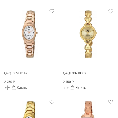
Q&Q F279J014Y
Q&Q F337J010Y
2 750 Р
2 750 Р
Купить
Купить