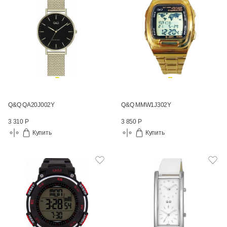
Q&Q QA20J002Y
Q&Q MMW1J302Y
3 310 Р
3 850 Р
Купить
Купить