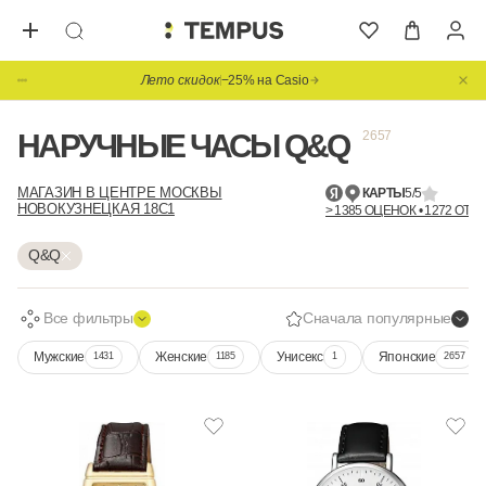
Лето скидок
−25% на Casio
НАРУЧНЫЕ ЧАСЫ Q&Q
2657
МАГАЗИН В ЦЕНТРЕ МОСКВЫ
КАРТЫ
5/5
НОВОКУЗНЕЦКАЯ 18С1
> 1385 ОЦЕНОК • 1272 ОТЗ
Q&Q
Все фильтры
Сначала популярные
Мужские
Женские
Унисекс
Японские
1431
1185
1
2657