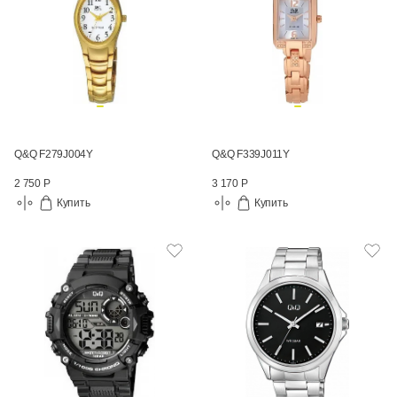
Q&Q F279J004Y
Q&Q F339J011Y
2 750 Р
3 170 Р
Купить
Купить