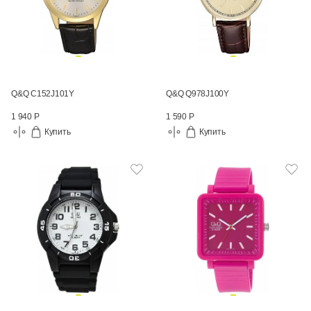
Q&Q C152J101Y
Q&Q Q978J100Y
1 940 Р
1 590 Р
Купить
Купить