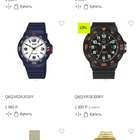
Купить
Купить
10%
Q&Q V02AJ019Y
Q&Q VR18J008Y
1 990 Р
1 930 Р
2 140 Р
Купить
Купить