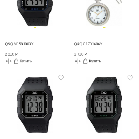
Q&Q M158J003Y
Q&Q C170J404Y
2 210 Р
2 710 Р
Купить
Купить