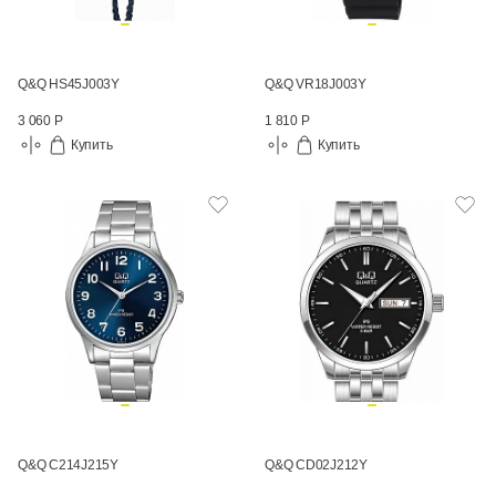
Q&Q HS45J003Y
Q&Q VR18J003Y
3 060 Р
1 810 Р
Купить
Купить
Q&Q C214J215Y
Q&Q CD02J212Y