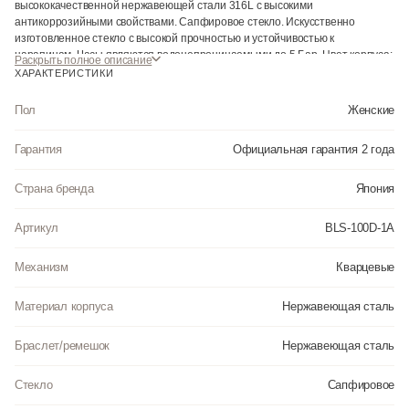
высококачественной нержавеющей стали 316L с высокими
антикоррозийными свойствами. Сапфировое стекло. Искусственно
изготовленное стекло с высокой прочностью и устойчивостью к
царапинам. Часы являются водонепроницаемыми до 5 Бар. Цвет корпуса:
Раскрыть полное описание
Серебристый. Цвет циферблата: Черный. Высота (с ушками): 34.5 мм.
ХАРАКТЕРИСТИКИ
Толщина: 8.2 мм. Гарантия: 2 года.
Пол
Женские
Гарантия
Официальная гарантия 2 года
Страна бренда
Япония
Артикул
BLS-100D-1A
Механизм
Кварцевые
Материал корпуса
Нержавеющая сталь
Браслет/ремешок
Нержавеющая сталь
Стекло
Сапфировое