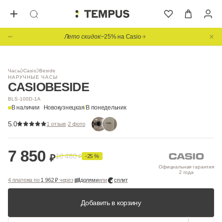
Лето скидок
−25% на Casio
Часы
Casio
Beside
НАРУЧНЫЕ ЧАСЫ
CASIO
BESIDE
BLS-100D-1A
В наличии
Новокузнецкая
/
В понедельник
5.0
·
1 отзыв
2 фото
7 850
10 460
₽
₽
-25 %
Официальная гарантия
2 года
4 платежа по
1 962 ₽
через
долями
или
сплит
Добавить в корзину