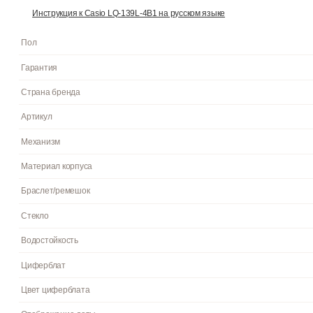
Описание
О бренде
Функции
Отзывы
3
Женские наручные часы с центральной секундной стрелкой 
Точный кварцевый механизм. Центральная секундная стрелка. • 
25,2x31,2x7,5 мм. Пластиковое стекло. • Кожаный ремешок. • 
Инструкция к Casio LQ-139L-4B1 на русском языке
Пол
Гарантия
Страна бренда
Артикул