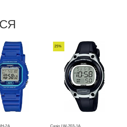
ЬСЯ
25%
WH-2A
Casio LW-203-1A