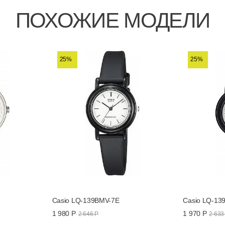
ПОХОЖИЕ МОДЕЛИ
25%
25%
LQ-139L-
Casio LQ-139BMV-7E
Casio LQ-13
1 980 Р
1 970 Р
2 646 Р
2 633