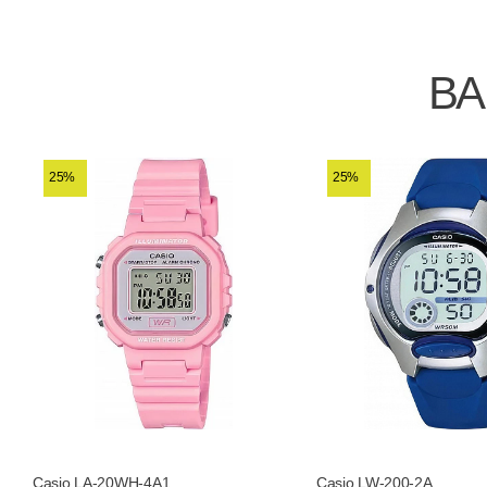
ВА
25%
25%
Casio LA-20WH-4A1
Casio LW-200-2A