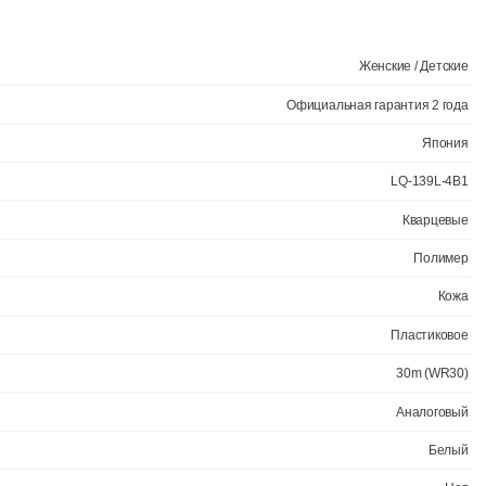
Ещё 3 фото
в круглом пластиковом корпусе, на кожаном ремешке.
Точность хода +/- 20 сек./в месяц. Пластиковый корпус. Габаритные 
Водозащита до 3 АТМ. Элемент питания SR626SW, срок службы батарей
Официал