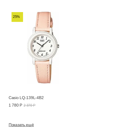
25%
Casio LQ-139L-4B2
1 780 Р
2 370 Р
Показать ещё