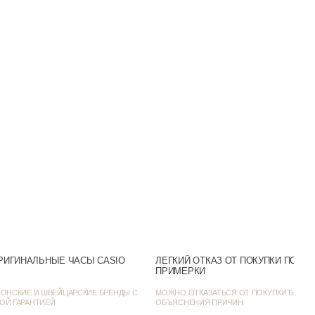
Кварцевые
Полимер
Кожа
Пластиковое
30m (WR30)
Аналоговый
Белый
Нет
Белый
РИГИНАЛЬНЫЕ ЧАСЫ CASIO
ЛЕГКИЙ ОТКАЗ ОТ ПОКУПКИ ПОСЛ
ПРИМЕРКИ
SR626SW
ОНСКИЕ И ШВЕЙЦАРСКИЕ БРЕНДЫ С
МОЖНО ОТКАЗАТЬСЯ ОТ ПОКУПКИ БЕЗ
ОЙ ГАРАНТИЕЙ
ОБЪЯСНЕНИЯ ПРИЧИН
25.2