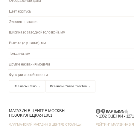
Механизм
Материал корпуса
Браслет/ремешок
Стекло
Водостойкость
Циферблат
Цвет циферблата
Отображение даты
Цвет корпуса
МАГАЗИН В ЦЕНТРЕ МОСКВЫ
КАРТЫ
5/5
НОВОКУЗНЕЦКАЯ 18С1
Элемент питания
ФЛАГМАНСКИЙ МАГАЗИН В ЦЕНТРЕ СТОЛИЦЫ
РЕЙТИНГ МАГАЗИНА В Я
Ширина (с заводной головкой), мм