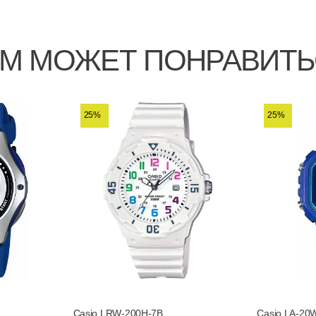
М МОЖЕТ ПОНРАВИТ
25%
25%
Casio LRW-200H-7B
Casio LA-20