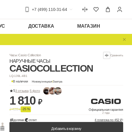
+7 (499) 110-31-64
УС
ДОСТАВКА
МАГАЗИН
Часы
Casio
Collection
НАРУЧНЫЕ ЧАСЫ
CASIO
COLLEC
LQ-139L-4B1
В наличии
Новокузнецкая
/
Завтра
5
3 отзыва
·
5 фото
1 810
₽
2 420
-25 %
₽