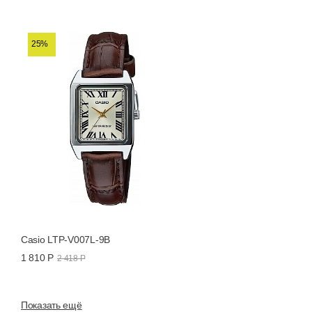
25%
Casio LTP-V007L-9B
1 810 Р
2 418 Р
Показать ещё