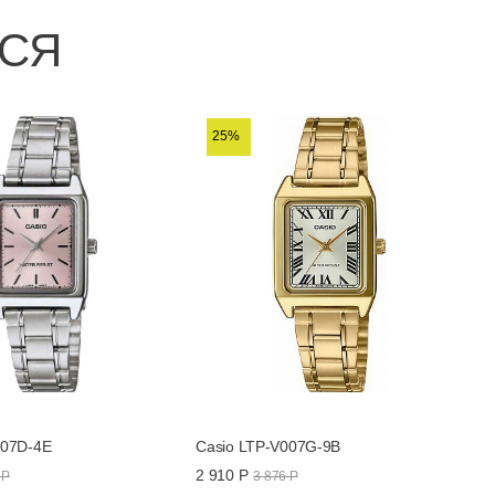
ЬСЯ
25%
007D-4E
Casio LTP-V007G-9B
2 910 Р
 Р
3 876 Р