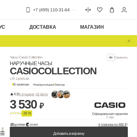
+7 (499) 110-31-64
УС
ДОСТАВКА
МАГАЗИН
Часы
Casio
Collection
НАРУЧНЫЕ ЧАСЫ
CASIO
COLLEC
LTP-1169N-9A
В наличии
Новокузнецкая
/
Завтра
4.9
8 отзывов
·
18 фото
3 530
₽
4 710
-25 %
₽