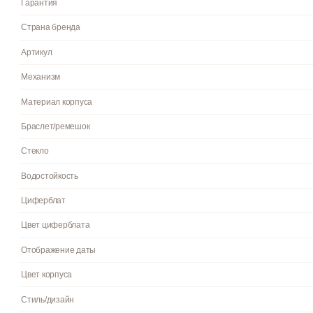
Кварцевые наручные часы с центральной секундной стрелко
• Точность хода: не хуже +/-20 секунд в месяц. • Срок службы б
нержавеющей стали. • Надежный браслетный замок с тройным 
Инструкция к Casio LTP-1169N-9A на русском языке
Пол
Гарантия
Страна бренда
Артикул
Механизм
Материал корпуса