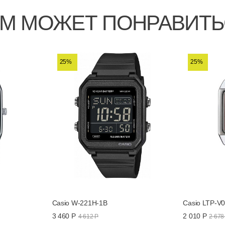
М МОЖЕТ ПОНРАВИТ
25%
25%
Casio W-221H-1B
Casio LTP-V
3 460 Р
2 010 Р
4 612 Р
2 678