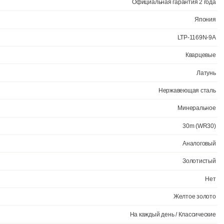
й в овальном корпусе на стальном браслете.
атареи 3 года. • Минеральное стекло устойчивое к возникновению царап
сгибом.
Официал