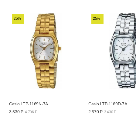
Толщина, мм
Другие названия модели
25%
25%
Функции и особенности
Все часы Casio →
Все часы Casio Collection →
Casio LTP-1169N-7A
Casio LTP-1169D-7A
3 530 Р
2 570 Р
4 706 Р
3 430 Р