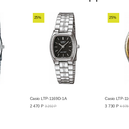
LTP-1169N-9
25%
25%
Casio LTP-1169D-1A
Casio LTP-1
2 470 Р
3 730 Р
3 292 Р
4 978