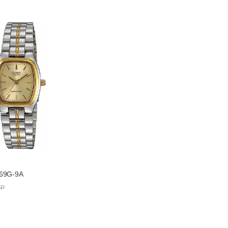
7.1
ARDF, LTP-1169N-9AR
Батарейка на 3 года
169G-9A
 Р