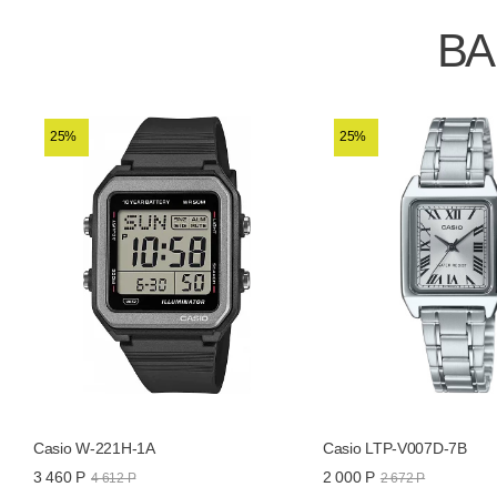
ВА
25%
25%
Casio W-221H-1A
Casio LTP-V007D-7B
3 460 Р
2 000 Р
4 612 Р
2 672 Р