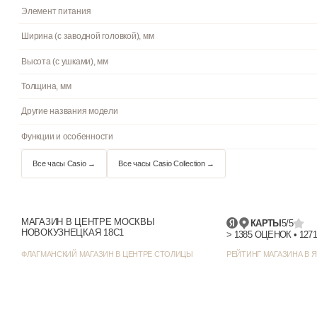
Браслет/ремешок
Стекло
Водостойкость
Циферблат
Цвет циферблата
Отображение даты
Цвет корпуса
Стиль/дизайн
МАГАЗИН В ЦЕНТРЕ МОСКВЫ
КАРТЫ
5/5
НОВОКУЗНЕЦКАЯ 18С1
Элемент питания
ФЛАГМАНСКИЙ МАГАЗИН В ЦЕНТРЕ СТОЛИЦЫ
РЕЙТИНГ МАГАЗИНА В Я
Ширина (с заводной головкой), мм
Высота (с ушками), мм