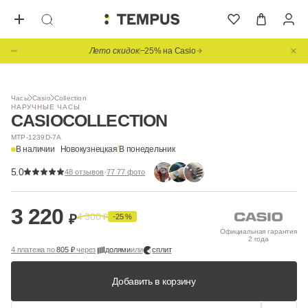
Лето скидок
−25% на Casio
1
/ 2
Часы
Casio
Collection
НАРУЧНЫЕ ЧАСЫ
CASIO
COLLECTION
MTP-1239D-7A
В наличии
Новокузнецкая
/
В понедельник
5.0
·
48 отзывов
77 77 фото
3 220
4 300
₽
₽
-25 %
Официальная гарантия
2 года
4 платежа по
805 ₽
через
долями
или
сплит
Добавить в корзину