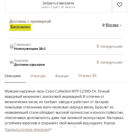
Забрать в магазине
через 2 дня • 10 августа
Доставка с примеркой
Москва
Бесплатно
Самовывоз
В понедельник
Новокузнецкая 18с1
Курьером
В понедельник
Доставка курьером
Отзывы
Описание
О бренде
Функции
48
Мужские наручные часы Casio Collection MTP-1239D-7A. Точный
кварцевый механизм с аналоговой индикацией. В отличие от
механических часов, не требуют завода и работают от батареи,
показывая отклонение всего несколько секунд в месяц. Браслет из
нержавеющей стали обладает высокой прочностью и износостойкостью,
обеспечивая долговечность даже при активной эксплуатации. Материал
устойчив к коррозии и сохраняет свой внешний вид надолго. Корпус
изготовлен из высококачественной часовой латуни с высокими
Раскрыть полное описание