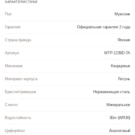
антикоррозийными свойствами. Прочное, устойчивое к царапинам
ХАРАКТЕРИСТИКИ
минеральное стекло защищает часы от повреждений. Часы являются
водонепроницаемыми до 3 Бар. Цвет корпуса: Серебристый. Цвет
Пол
Мужские
циферблата: Серебристый. Толщина: 9 мм. Гарантия: 2 года.
Гарантия
Официальная гарантия 2 года
Инструкция к Casio MTP-1239D-7A на русском языке
Страна бренда
Япония
Артикул
MTP-1239D-7A
Механизм
Кварцевые
Материал корпуса
Латунь
Браслет/ремешок
Нержавеющая сталь
Стекло
Минеральное
Водостойкость
30m (WR30)
Циферблат
Аналоговый