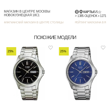
МАГАЗИН В ЦЕНТРЕ МОСКВЫ
КАРТЫ
5/5
НОВОКУЗНЕЦКАЯ 18С1
> 1385 
ФЛАГМАНСКИЙ МАГАЗИН В ЦЕНТРЕ СТОЛИЦЫ
РЕЙТИНГ МАГАЗИНА В ЯНД
ПОХОЖИЕ МОДЕЛИ
25%
25%