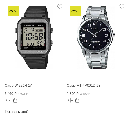
25%
25%
Casio W-221H-1A
Casio MTP-V001D-1B
3 460 Р
1 800 Р
4 612 Р
2 400 Р
Показать ещё