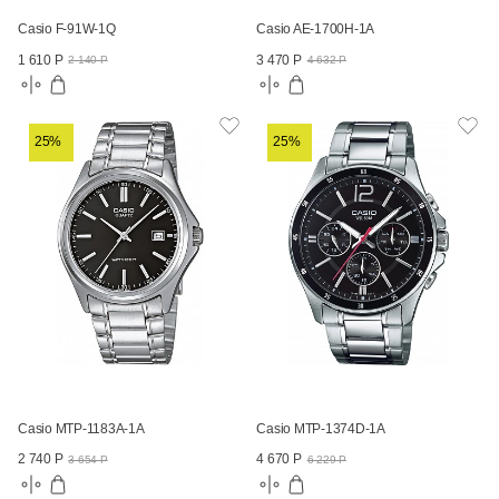
Casio F-91W-1Q
Casio AE-1700H-1A
1 610 Р
3 470 Р
2 140 Р
4 632 Р
25%
25%
Casio MTP-1183A-1A
Casio MTP-1374D-1A
2 740 Р
4 670 Р
3 654 Р
6 229 Р