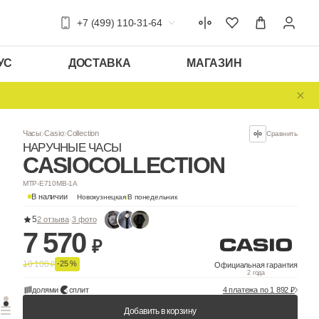
+7 (499) 110-31-64
УС
ДОСТАВКА
МАГАЗИН
Часы
Casio
Collection
НАРУЧНЫЕ ЧАСЫ
CASIO
COLLEC
MTP-E710MB-1A
В наличии
Новокузнецкая
/
В понедельни
5
2 отзыва
·
3 фото
7 570
₽
10 100
-25 %
₽