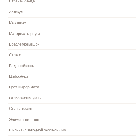
Инструкция к Casio MTP-E710MB-1A на русском языке
Пол
Гарантия
Страна бренда
Артикул
Механизм
Материал корпуса
Браслет/ремешок
Стекло
Водостойкость