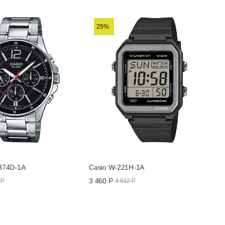
25%
374D-1A
Casio W-221H-1A
3 460 Р
 Р
4 612 Р