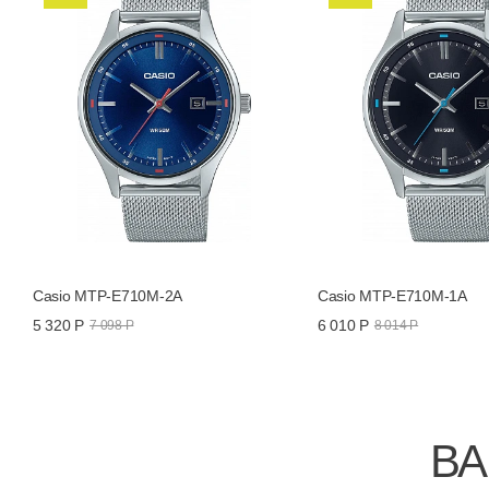
Casio MTP-E710M-2A
Casio MTP-E710M-1A
5 320 Р
6 010 Р
7 098 Р
8 014 Р
ВА