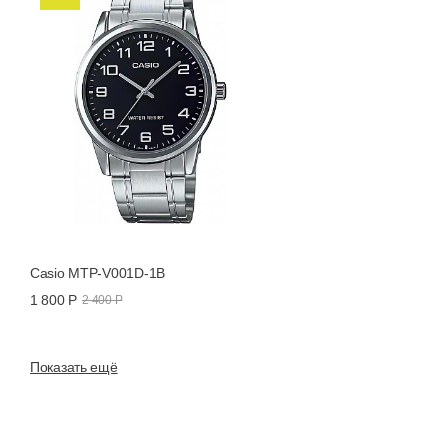
Casio MTP-V001D-1B
1 800 Р
2 400 Р
Показать ещё