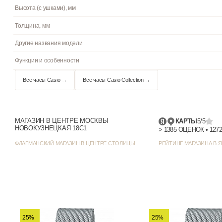
Циферблат
Цвет циферблата
Отображение даты
Стиль/дизайн
Элемент питания
Ширина (с заводной головкой), мм
МАГАЗИН В ЦЕНТРЕ МОСКВЫ
КАРТЫ
5/5
Высота (с ушками), мм
НОВОКУЗНЕЦКАЯ 18С1
ФЛАГМАНСКИЙ МАГАЗИН В ЦЕНТРЕ СТОЛИЦЫ
РЕЙТИНГ МАГАЗИНА В Я
Толщина, мм
Другие названия модели
Функции и особенности
Все часы Casio →
Все часы Casio Collection →
25%
25%