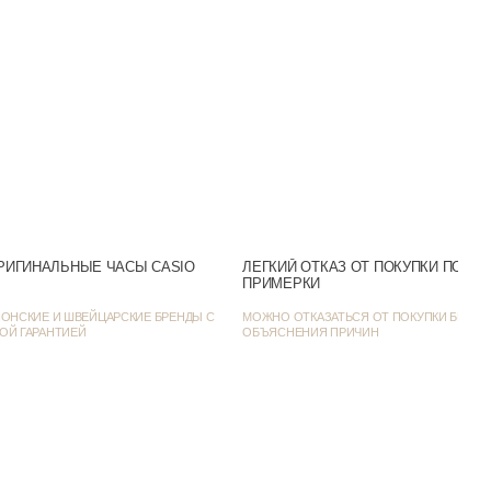
Аналоговый
Черный
Число
 день / Классические
SR621SW
40
РИГИНАЛЬНЫЕ ЧАСЫ CASIO
ЛЕГКИЙ ОТКАЗ ОТ ПОКУПКИ ПОСЛ
46.7
ПРИМЕРКИ
ОНСКИЕ И ШВЕЙЦАРСКИЕ БРЕНДЫ С
МОЖНО ОТКАЗАТЬСЯ ОТ ПОКУПКИ БЕЗ
8.1
ОЙ ГАРАНТИЕЙ
ОБЪЯСНЕНИЯ ПРИЧИН
DF, MTP-E710MB-1AV
Батарейка на 3 года