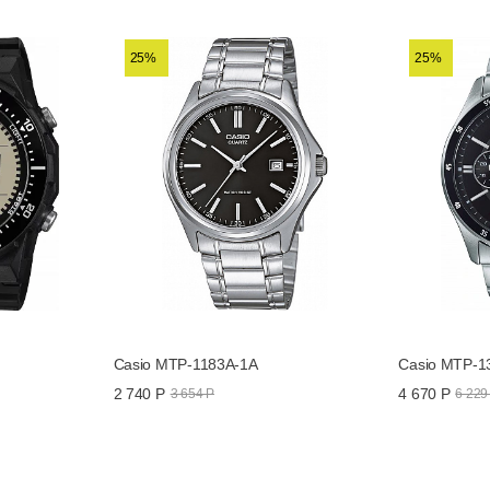
25%
25%
Casio MTP-1183A-1A
Casio MTP-1
2 740 Р
4 670 Р
3 654 Р
6 229