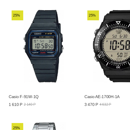
25%
25%
Casio F-91W-1Q
Casio AE-1700H-1A
1 610 Р
3 470 Р
2 140 Р
4 632 Р
25%