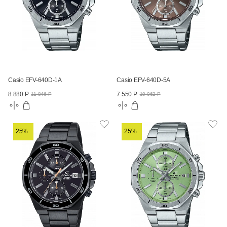
Casio EFV-640D-1A
Casio EFV-640D-5A
8 880 Р
7 550 Р
11 846 Р
10 062 Р
25%
25%