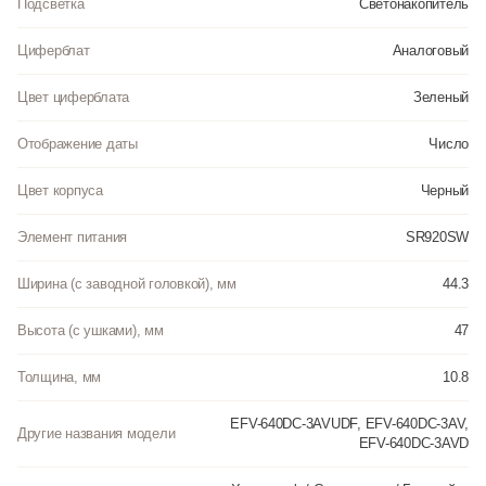
Подсветка
Светонакопитель
Циферблат
Аналоговый
Цвет циферблата
Зеленый
Отображение даты
Число
Цвет корпуса
Черный
Элемент питания
SR920SW
Ширина (с заводной головкой), мм
44.3
Высота (с ушками), мм
47
Толщина, мм
10.8
EFV-640DC-3AVUDF, EFV-640DC-3AV,
Другие названия модели
EFV-640DC-3AVD