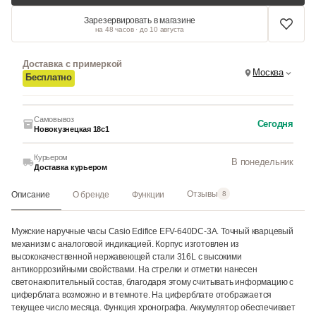
Зарезервировать в магазине
на 48 часов · до 10 августа
Доставка с примеркой
Москва
Бесплатно
Самовывоз
Сегодня
Новокузнецкая 18с1
Курьером
В понедельник
Доставка курьером
Отзывы
Описание
О бренде
Функции
8
Мужские наручные часы Casio Edifice EFV-640DC-3A. Точный кварцевый
механизм с аналоговой индикацией. Корпус изготовлен из
высококачественной нержавеющей стали 316L с высокими
антикоррозийными свойствами. На стрелки и отметки нанесен
светонакопительный состав, благодаря этому считывать информацию с
циферблата возможно и в темноте. На циферблате отображается
текущее число месяца. Функция хронографа. Аккумулятор обеспечивает