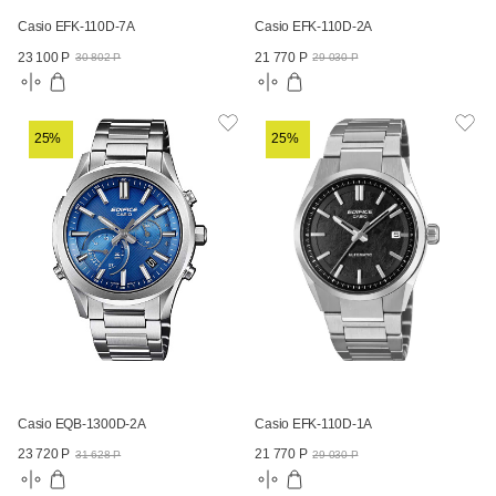
Casio EFK-110D-7A
Casio EFK-110D-2A
23 100 Р
21 770 Р
30 802 Р
29 030 Р
25%
25%
Casio EQB-1300D-2A
Casio EFK-110D-1A
23 720 Р
21 770 Р
31 628 Р
29 030 Р