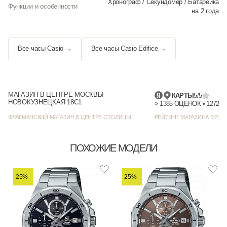
Хронограф / Секундомер / Батарейка
Функции и особенности
на 2 года
Все часы Casio →
Все часы Casio Edifice →
МАГАЗИН В ЦЕНТРЕ МОСКВЫ
КАРТЫ
5/5
НОВОКУЗНЕЦКАЯ 18С1
> 1385
ФЛАГМАНСКИЙ МАГАЗИН В ЦЕНТРЕ СТОЛИЦЫ
РЕЙТИНГ МАГАЗИНА В ЯНД
ПОХОЖИЕ МОДЕЛИ
25%
25%