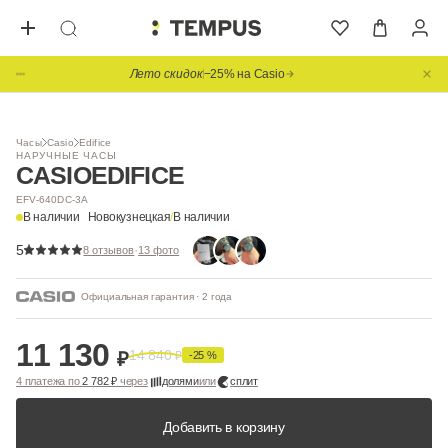
Лето скидок
−25% на Casio
1
/ 8
BESTSELLER
Видео
Часы
Casio
Edifice
НАРУЧНЫЕ ЧАСЫ
CASIO
EDIFICE
EFV-640DC-3A
В наличии
Новокузнецкая
/
В наличии
5
·
8 отзывов
13 фото
Официальная гарантия · 2 года
11 130
14 840
₽
₽
-25 %
4 платежа по
2 782 ₽
через
долями
или
сплит
Добавить в корзину