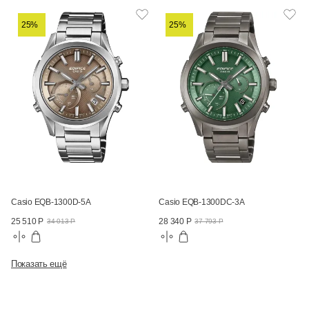
25%
25%
Casio EQB-1300D-5A
Casio EQB-1300DC-3A
25 510 Р
28 340 Р
34 013 Р
37 793 Р
Показать ещё