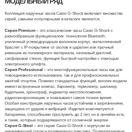
МОДЕЛЬНЫЙ РЯД
Коллекция наручных часов Casio G-Shock включает множество
серий, самыми популярными в каталоге являются:
Серия Premium
– это классические часы Casio G-Shock с
разнообразным функционалом:
технология Bluetooth
,
усиленный углеводородным волокном корпус, металлический
браслет с IP-покрытием от сколов и царапин или прочный
ремешок из полимерного материала, неоновый дисплей,
сапфировое стекло, функция быстрой настройки с помощью
электронного штифта.
Серия Professional
– это многофункциональные часы как для
повседневного использования, так и для профессиональных
занятий спортом. Помимо стандартных функций, многие модели
имеют встроенные
компас
,
барометр
,
термометр
,
шагомер
,
будильник
,
хронограф
, индикатор местоположения,
радиосинхронизацию
и показывают самое точное время.
Особая конструкция наручных часов устойчива к загрязнениям,
защищена от ударов
и вибраций. Изделия комплектуются
батареями, способными прослужить до 2 лет, но в линейке есть
и такие, которые
подзаряжаются от солнечной энергии
.
Серия G-Steel
– это серия Casio G-Shock с
корпусом из
нержавеющей стали
и полимерного пластика. Полиуретановые