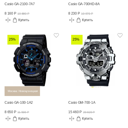
Casio GA-2100-7A7
Casio GA-700HD-8A
8 160 Р
8 230 Р
10 880 Р
10 970 Р
Купить
Купить
25%
25%
Москва: Новокузнецкая
Casio GA-100-1A2
Casio GM-700-1A
8 650 Р
15 460 Р
11 530 Р
20 620 Р
Купить
Купить