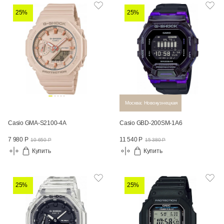
25%
25%
Москва: Новокузнецкая
Casio GMA-S2100-4A
Casio GBD-200SM-1A6
7 980 Р
11 540 Р
10 650 Р
15 380 Р
Купить
Купить
25%
25%