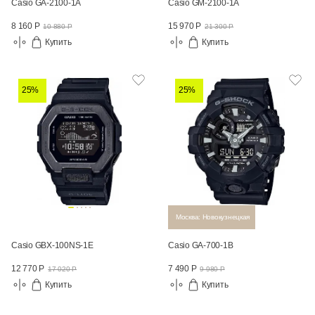
Casio GA-2100-1A
Casio GM-2100-1A
8 160 Р
15 970 Р
10 880 Р
21 300 Р
Купить
Купить
25%
25%
Москва: Новокузнецкая
Casio GBX-100NS-1E
Casio GA-700-1B
12 770 Р
7 490 Р
17 020 Р
9 980 Р
Купить
Купить