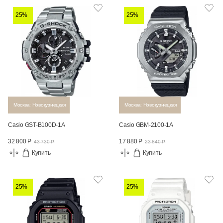
25%
25%
Москва: Новокузнецкая
Москва: Новокузнецкая
Casio GST-B100D-1A
Casio GBM-2100-1A
32 800 Р
17 880 Р
43 730 Р
23 840 Р
Купить
Купить
25%
25%