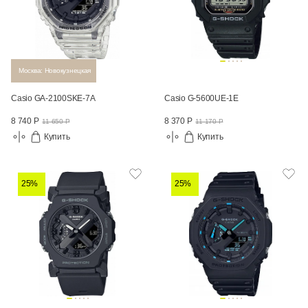
Москва: Новокузнецкая
Casio GA-2100SKE-7A
Casio G-5600UE-1E
8 740 Р
8 370 Р
11 650 Р
11 170 Р
Купить
Купить
25%
25%