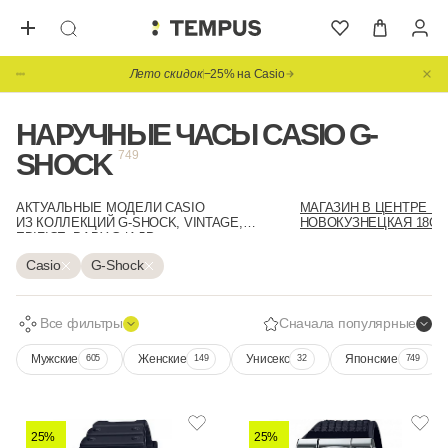
Лето скидок
−25% на Casio
НАРУЧНЫЕ ЧАСЫ CASIO G-
SHOCK
749
АКТУАЛЬНЫЕ МОДЕЛИ CASIO
МАГАЗИН В ЦЕНТРЕ М
ИЗ КОЛЛЕКЦИЙ G-SHOCK, VINTAGE,
НОВОКУЗНЕЦКАЯ 18С1
EDIFICE, BABY-G И ДР.
Casio
G-Shock
Все фильтры
Сначала популярные
Мужские
Женские
Унисекс
Японские
605
149
32
749
25%
25%