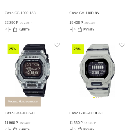
Casio GG-1000-1A3
Casio GM-110D-8A
22 290 Р
19 430 Р
29 720 Р
25 910 Р
Купить
Купить
25%
25%
Москва: Новокузнецкая
Casio GBX-100S-1E
Casio GBD-200UU-9E
11 960 Р
11 330 Р
15 940 Р
15 100 Р
Купить
Купить