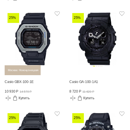
25%
25%
Москва: Новокузнецкая
Casio GBX-100-1E
Casio GA-100-1A1
10 930 Р
8 720 Р
14 570 Р
11 620 Р
Купить
Купить
25%
25%