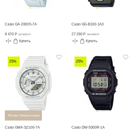
Casio GA-2000S-7A
Casio GG-B100-1A3
9 470 Р
27 290 Р
12 620 Р
36 380 Р
Купить
Купить
25%
25%
Москва: Новокузнецкая
Casio GMA-S2100-7A
Casio DW-5000R-1A