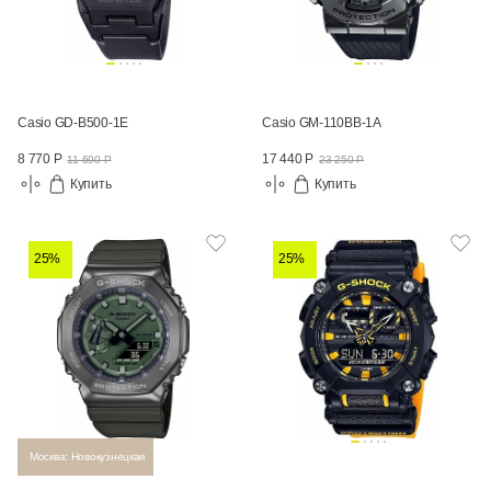
Casio GD-B500-1E
Casio GM-110BB-1A
8 770 Р
17 440 Р
11 690 Р
23 250 Р
Купить
Купить
25%
25%
Москва: Новокузнецкая