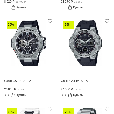
8 620 Р
21 270 Р
11 490 Р
28 360 Р
Купить
Купить
25%
25%
Casio GST-B100-1A
Casio GST-B400-1A
26 810 Р
24 000 Р
35 750 Р
32 000 Р
Купить
Купить
25%
25%