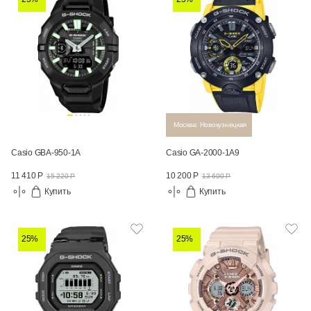
Москва: Новокузнецкая
Casio GBA-950-1A
Casio GA-2000-1A9
11 410 Р
10 200 Р
15 220 Р
13 600 Р
Купить
Купить
25%
25%