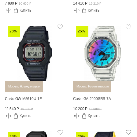
7 980 Р
14 410 Р
10 650 Р
19 210 Р
Купить
Купить
25%
25%
Москва: Новокузнецкая
Москва: Новокузнецкая
Casio GW-M5610U-1E
Casio GA-2100SRS-7A
11 540 Р
10 200 Р
15 380 Р
13 600 Р
Купить
Купить
25%
25%