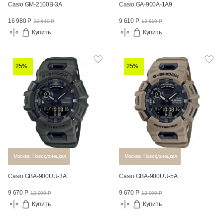
Casio GM-2100B-3A
Casio GA-900A-1A9
16 980 Р
9 610 Р
22 640 Р
12 810 Р
Купить
Купить
25%
25%
Москва: Новокузнецкая
Москва: Новокузнецкая
Casio GBA-900UU-3A
Casio GBA-900UU-5A
9 670 Р
9 670 Р
12 900 Р
12 900 Р
Купить
Купить