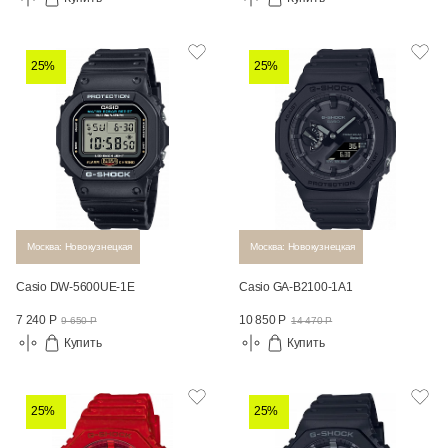
25%
25%
Москва: Новокузнецкая
Москва: Новокузнецкая
Casio DW-5600UE-1E
Casio GA-B2100-1A1
7 240 Р
10 850 Р
9 650 Р
14 470 Р
Купить
Купить
25%
25%