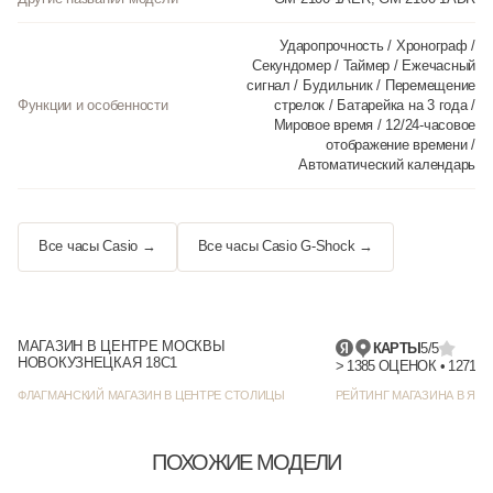
(замены).
• Ударопрочная конструкция защищает от ударов и вибрации.
Ударопрочность / Хронограф /
• Водозащита 20 АТМ (200 метров).
Секундомер / Таймер / Ежечасный
• Габаритные размеры: 49,3 мм x 44,4 мм x 11,8 мм, вес 72 грамма.
сигнал / Будильник / Перемещение
Функции и особенности
стрелок / Батарейка на 3 года /
Инструкция к Casio GM-2100-1A на русском языке
Мировое время / 12/24-часовое
отображение времени /
Автоматический календарь
Все часы Casio →
Все часы Casio G-Shock →
МАГАЗИН В ЦЕНТРЕ МОСКВЫ
КАРТЫ
5/5
НОВОКУЗНЕЦКАЯ 18С1
> 1385 
ФЛАГМАНСКИЙ МАГАЗИН В ЦЕНТРЕ СТОЛИЦЫ
РЕЙТИНГ МАГАЗИНА В ЯНД
ПОХОЖИЕ МОДЕЛИ