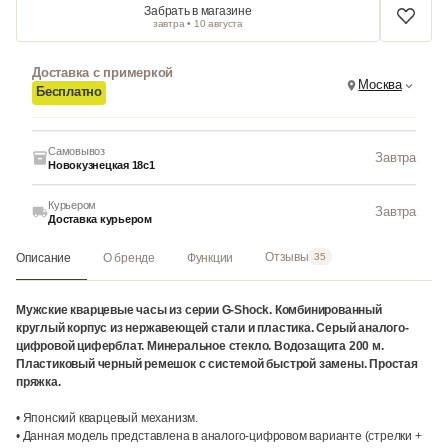
Забрать в магазине
завтра • 10 августа
Доставка с примеркой
Москва
Бесплатно
Самовывоз
Завтра
Новокузнецкая 18с1
Курьером
Завтра
Доставка курьером
Отзывы
Описание
О бренде
Функции
35
Мужские кварцевые часы из серии G-Shock. Комбинированный
круглый корпус из нержавеющей стали и пластика. Серый аналого-
цифровой циферблат. Минеральное стекло. Водозащита 200 м.
Пластиковый черный ремешок с системой быстрой замены. Простая
пряжка.
• Японский кварцевый механизм.
• Данная модель представлена в аналого-цифровом варианте (стрелки +