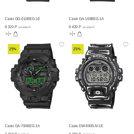
Casio GD-010BEG-1E
Casio GA-100BEG-1A
9 320 Р
8 420 Р
12 425 Р
11 222 Р
25%
25%
Casio GA-700BEG-1A
Casio DW-6900JV-1E