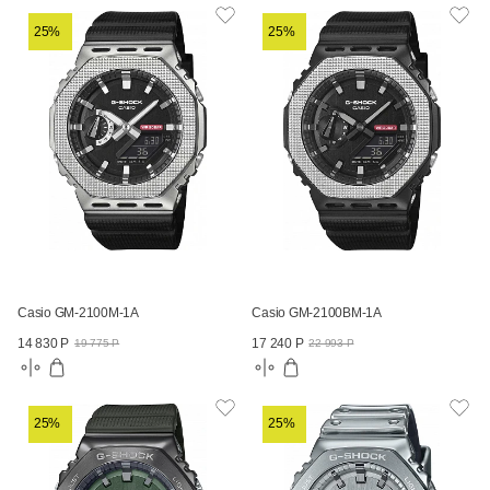
25%
25%
Casio GM-2100M-1A
Casio GM-2100BM-1A
14 830 Р
17 240 Р
19 775 Р
22 993 Р
25%
25%