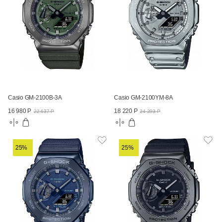
Casio GM-2100B-3A
Casio GM-2100YM-8A
16 980 Р
18 220 Р
22 637 Р
24 293 Р
25%
25%