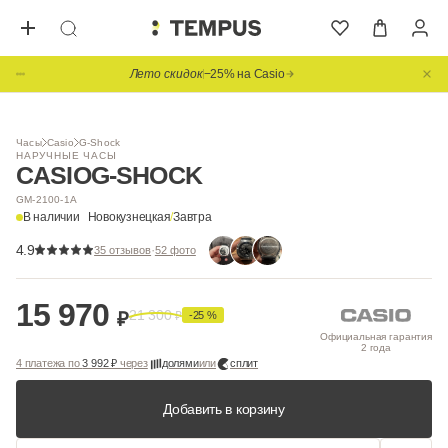
Лето скидок
−25% на Casio
1
/ 18
BESTSELLER
Видео
Часы
Casio
G-Shock
НАРУЧНЫЕ ЧАСЫ
CASIO
G-SHOCK
GM-2100-1A
В наличии
Новокузнецкая
/
Завтра
4.9
·
35 отзывов
52 фото
15 970
21 300
₽
₽
-25 %
Официальная гарантия
2 года
4 платежа по
3 992 ₽
через
долями
или
сплит
Добавить в корзину