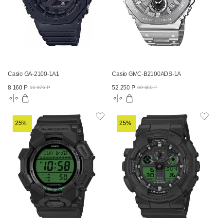
Casio GA-2100-1A1
Casio GMC-B2100ADS-1A
8 160 Р
52 250 Р
10 876 Р
69 660 Р
25%
25%