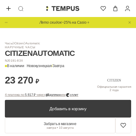
Лето скидок
−25% на Casio
1
/ 3
Часы
Citizen
Automatic
НАРУЧНЫЕ ЧАСЫ
CITIZEN
AUTOMATIC
NJ0191-83X
В наличии
Новокузнецкая
/
Завтра
23 270
₽
Официальная гарантия
2 года
4 платежа по
5 817 ₽
через
долями
или
сплит
Добавить в корзину
Забрать в магазине
завтра • 10 августа