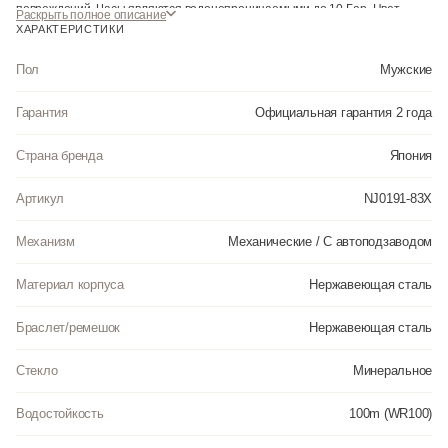
повреждений. Часы являются водонепроницаемыми до 10 Бар. Цвет
Раскрыть полное описание
корпуса: Серебристый. Цвет циферблата: Коричневый. Высота (с ушками):
ХАРАКТЕРИСТИКИ
40 мм. Толщина: 12.2 мм. Гарантия: 2 года.
Пол
Мужские
Инструкция к Citizen NJ0191-83X на русском языке
Гарантия
Официальная гарантия 2 года
Страна бренда
Япония
Артикул
NJ0191-83X
Механизм
Механические / С автоподзаводом
Материал корпуса
Нержавеющая сталь
Браслет/ремешок
Нержавеющая сталь
Стекло
Минеральное
Водостойкость
100m (WR100)