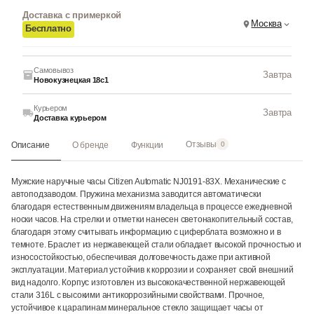
Доставка с примеркой
Москва
Бесплатно
Самовывоз
Завтра
Новокузнецкая 18с1
Курьером
Завтра
Доставка курьером
Отзывы
Описание
О бренде
Функции
0
Мужские наручные часы Citizen Automatic NJ0191-83X. Механические с
автоподзаводом. Пружина механизма заводится автоматически
благодаря естественным движениям владельца в процессе ежедневной
носки часов. На стрелки и отметки нанесен светонакопительный состав,
благодаря этому считывать информацию с циферблата возможно и в
темноте. Браслет из нержавеющей стали обладает высокой прочностью и
износостойкостью, обеспечивая долговечность даже при активной
эксплуатации. Материал устойчив к коррозии и сохраняет свой внешний
вид надолго. Корпус изготовлен из высококачественной нержавеющей
стали 316L с высокими антикоррозийными свойствами. Прочное,
устойчивое к царапинам минеральное стекло защищает часы от