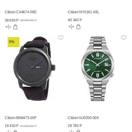
Citizen CA4674-58E
Citizen NY0161-63L
40 340 Р
38 630 Р
48 282.50 Р
5%
Citizen BM8475-00F
Citizen NJ0200-50X
29 780 Р
18 430 Р
19 396.84 Р