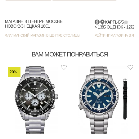
МАГАЗИН В ЦЕНТРЕ МОСКВЫ
КАРТЫ
5/5
НОВОКУЗНЕЦКАЯ 18С1
> 1385
ФЛАГМАНСКИЙ МАГАЗИН В ЦЕНТРЕ СТОЛИЦЫ
РЕЙТИНГ МАГАЗИНА В ЯНД
ВАМ МОЖЕТ ПОНРАВИТЬСЯ
20%