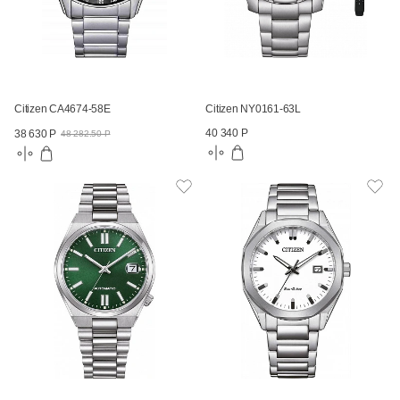
Citizen CA4674-58E
Citizen NY0161-63L
40 340 Р
38 630 Р
48 282.50 Р