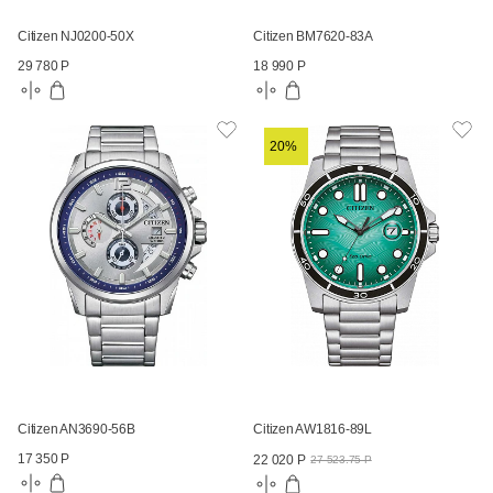
Citizen NJ0200-50X
Citizen BM7620-83A
29 780 Р
18 990 Р
20%
Citizen AN3690-56B
Citizen AW1816-89L
17 350 Р
22 020 Р
27 523.75 Р