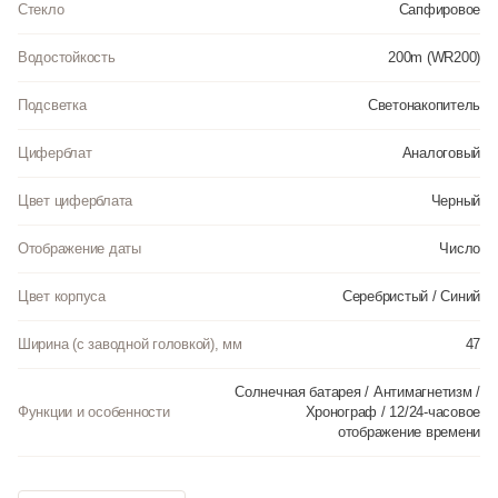
Стекло
Сапфировое
из полиуриетана.
Водостойкость
200m (WR200)
Подсветка
Светонакопитель
Циферблат
Аналоговый
Цвет циферблата
Черный
Отображение даты
Число
Цвет корпуса
Серебристый / Синий
Ширина (с заводной головкой), мм
47
Солнечная батарея / Антимагнетизм /
Функции и особенности
Хронограф / 12/24-часовое
отображение времени