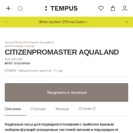
Лето скидок
−25% на Casio
1
/ 3
MADE IN JAPAN
Часы
Citizen
Promaster Aqualand
НАРУЧНЫЕ ЧАСЫ
CITIZEN
PROMASTER AQUALAND
BJ2169-08E
Нет в наличии
Официальная гарантия · 2 года
Уведомить о наличии
Отзывы
Описание
О бренде
Функции
0
Надёжные часы для подводного плавания с наиболее важным
набором функций оснащенные системой питания и подзарядки от