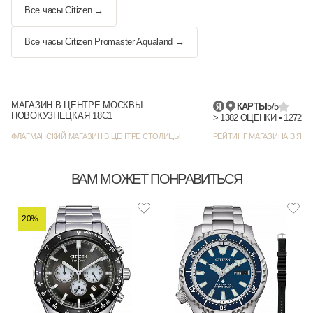
Все часы Citizen →
Все часы Citizen Promaster Aqualand →
МАГАЗИН В ЦЕНТРЕ МОСКВЫ
КАРТЫ
5/5
НОВОКУЗНЕЦКАЯ 18С1
> 1382
ФЛАГМАНСКИЙ МАГАЗИН В ЦЕНТРЕ СТОЛИЦЫ
РЕЙТИНГ МАГАЗИНА В ЯНД
ВАМ МОЖЕТ ПОНРАВИТЬСЯ
20%