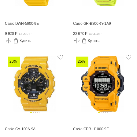
Casio DWN-5600-9E
Casio GR-B300RY-1A9
9 920 Р
22 670 Р
13 230 Р
40 310 Р
Купить
Купить
25%
25%
Casio GA-100A-9A
Casio GPR-H1000-9E