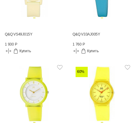
Q&Q VS49J015Y
Q&Q V33AJ005Y
1 930 Р
1 760 Р
Купить
Купить
60%