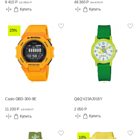
9 410 Р
48 360 Р
12 550 Р
64 470 Р
Купить
Купить
25%
Casio GBD-300-9E
Q&Q V23AJ016Y
2 050 Р
11 200 Р
14 930 Р
Купить
Купить
10%