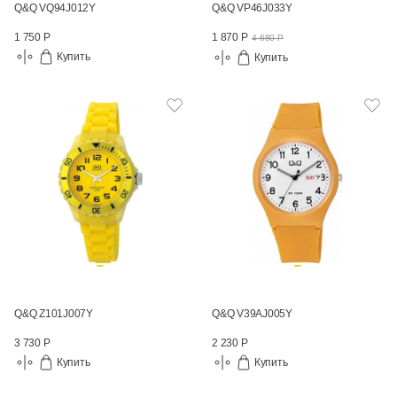
Q&Q VQ94J012Y
Q&Q VP46J033Y
1 750 Р
1 870 Р
4 680 Р
Купить
Купить
Q&Q Z101J007Y
Q&Q V39AJ005Y
3 730 Р
2 230 Р
Купить
Купить