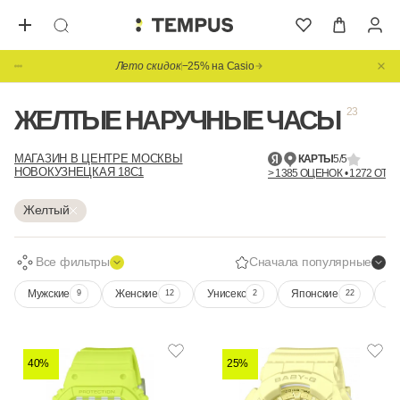
Лето скидок
−25% на Casio
ЖЕЛТЫЕ НАРУЧНЫЕ ЧАСЫ
23
МАГАЗИН В ЦЕНТРЕ МОСКВЫ
КАРТЫ
5/5
НОВОКУЗНЕЦКАЯ 18С1
> 1385 ОЦЕНОК • 1272 ОТЗ
Желтый
Все фильтры
Сначала популярные
Мужские
Женские
Унисекс
Японские
Ca
9
12
2
22
40%
25%