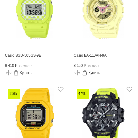
Casio BGD-565GS-9E
Casio BA-110AH-9A
6 410 Р
8 150 Р
10 680 Р
10 870 Р
Купить
Купить
25%
44%