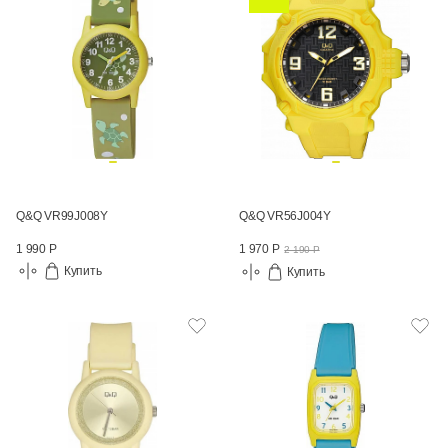
Q&Q VR99J008Y
Q&Q VR56J004Y
1 990 Р
1 970 Р
2 190 Р
Купить
Купить