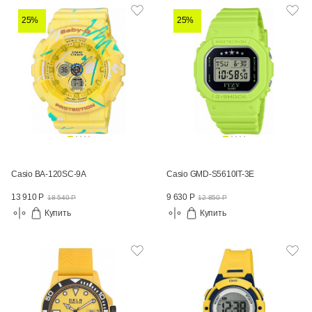
25%
25%
Casio BA-120SC-9A
Casio GMD-S5610IT-3E
13 910 Р
9 630 Р
18 540 Р
12 850 Р
Купить
Купить