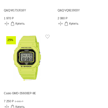
Q&Q M173J016Y
Q&Q VQ92J003Y
1 970 Р
2 080 Р
Купить
Купить
25%
Casio GMD-S5600EP-9E
7 250 Р
9 660 Р
Купить