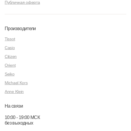
Публичная оферта
Производители
Tissot
Casio
Citizen
Orient
Seiko
Michael Kors
Anne Klein
На связи
10:00 - 19:00 МСК
без выходных