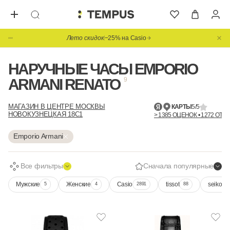
Лето скидок
−25% на Casio
НАРУЧНЫЕ ЧАСЫ EMPORIO
ARMANI RENATO
9
МАГАЗИН В ЦЕНТРЕ МОСКВЫ
КАРТЫ
5/5
НОВОКУЗНЕЦКАЯ 18С1
> 1385 ОЦЕНОК • 1272 ОТЗ
Emporio Armani
Все фильтры
Сначала популярные
Мужские
Женские
Casio
tissot
seiko
5
4
2891
88
3