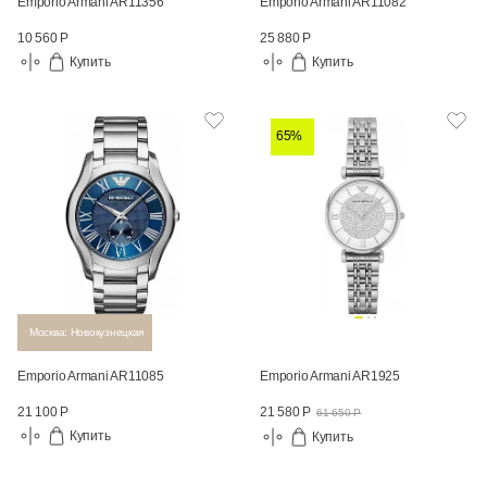
Emporio Armani AR11356
Emporio Armani AR11082
10 560 Р
25 880 Р
Купить
Купить
65%
Москва: Новокузнецкая
Emporio Armani AR11085
Emporio Armani AR1925
21 100 Р
21 580 Р
61 650 Р
Купить
Купить