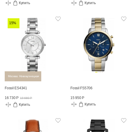
Купить
Купить
15%
Москва: Новокузнецкая
Fossil ES4341
Fossil FS5706
15 950 Р
16 730 Р
19 680 Р
Купить
Купить