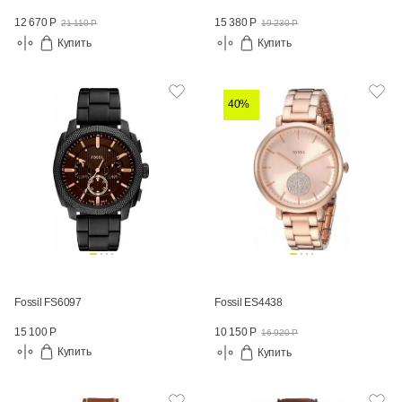
12 670 Р
15 380 Р
21 110 Р
19 230 Р
Купить
Купить
40%
Fossil FS6097
Fossil ES4438
15 100 Р
10 150 Р
16 920 Р
Купить
Купить