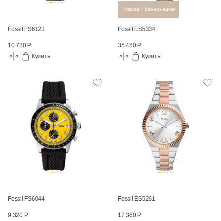
Москва: Новокузнецкая
Fossil FS6121
Fossil ES5334
10 720 Р
35 450 Р
Купить
Купить
Fossil FS6044
Fossil ES5261
9 320 Р
17 360 Р