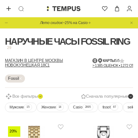
Лето скидок
−25% на Casio
НАРУЧНЫЕ ЧАСЫ FOSSIL RING
29
МАГАЗИН В ЦЕНТРЕ МОСКВЫ
КАРТЫ
5/5
НОВОКУЗНЕЦКАЯ 18С1
> 1385 ОЦЕНОК • 1272 ОТЗ
Fossil
Все фильтры
Сначала популярные
Мужские
Женские
Casio
tissot
seiko
15
14
2895
87
20%