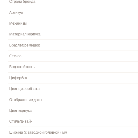
Женские кварцевые часы из коллекции PORTIA
Женские часы с надёжным кварцевым механизмом. • Браслет из
антикоррозийными свойствами. • Цвет браслета: Желтое золото.
Водозащита: 5 ATM. • Размер корпуса: 36мм
Пол
Гарантия
Страна бренда
Артикул
Механизм
Материал корпуса
Браслет/ремешок