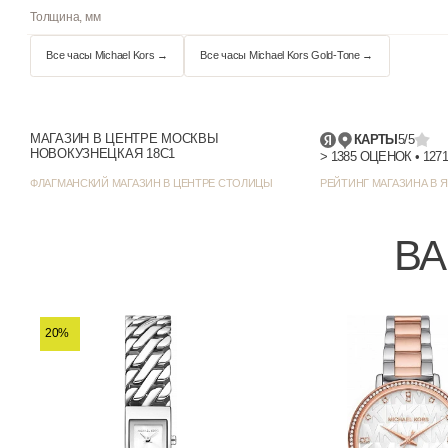
Стекло
Водостойкость
Циферблат
Цвет циферблата
МАГАЗИН В ЦЕНТРЕ МОСКВЫ
КАРТЫ
5/5
НОВОКУЗНЕЦКАЯ 18С1
Отображение даты
ФЛАГМАНСКИЙ МАГАЗИН В ЦЕНТРЕ СТОЛИЦЫ
РЕЙТИНГ МАГАЗИНА В Я
Цвет корпуса
ВА
Стиль/дизайн
Ширина (с заводной головкой), мм
20%
Толщина, мм
Все часы Michael Kors →
Все часы Michael Kors Gold-Tone →