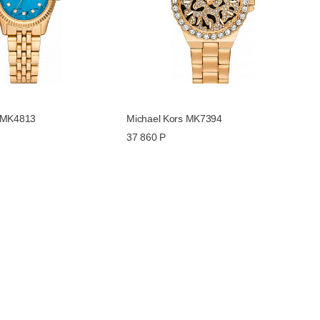
s MK4813
Michael Kors MK7394
37 860 Р