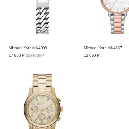
Michael Kors MK4909
Michael Kors MK4667
12 660 Р
17 850 Р
22 316.25 Р