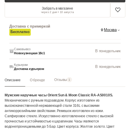
Забрать в магазине
через 2 дня • 10 августа
Доставка с примеркой
Москва
Бесплатно
Самовывоз
В понедельник
Новокузнецкая 18с1
Курьером
В понедельник
Доставка курьером
Отзывы
Описание
О бренде
1
Мужские наручные часы Orient Sun & Moon Classic RA-AS0010S.
Механические с ручным подзаводом. Корпус изготовлен из
высококачественной нержавеющей стали 316L с высокими
антикоррозийными свойствами. Ремешок изготовлен из кожи.
Сапфировое стекло. Искусственно изготовленное стекло с высокой
прочностью и устойчивостью к царапинам. Часы являются
водонепроницаемыми до 5 Бар. Цвет корпуса: Желтое золото. Цвет