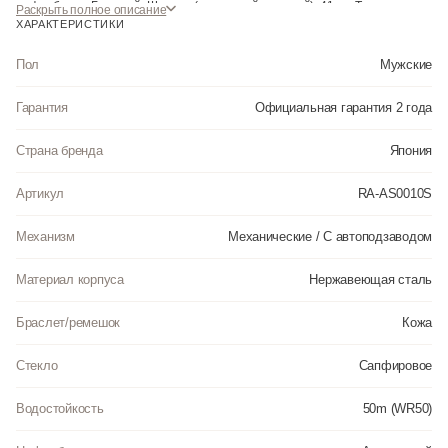
циферблата: Бежевый. Ширина (с заводной головкой): 41мм. Толщина:
Раскрыть полное описание
14мм. Гарантия: 2 года.
ХАРАКТЕРИСТИКИ
Инструкция к Orient RA-AS0010S на русском языке
Пол
Мужские
Гарантия
Официальная гарантия 2 года
Страна бренда
Япония
Артикул
RA-AS0010S
Механизм
Механические / С автоподзаводом
Материал корпуса
Нержавеющая сталь
Браслет/ремешок
Кожа
Стекло
Сапфировое
Водостойкость
50m (WR50)