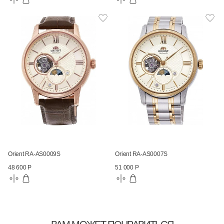
Orient RA-AS0009S
Orient RA-AS0007S
48 600 Р
51 000 Р