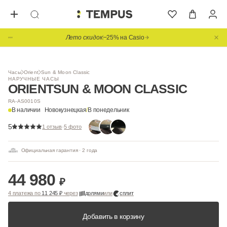
Лето скидок
−25% на Casio
1
/ 5
Часы
Orient
Sun & Moon Classic
НАРУЧНЫЕ ЧАСЫ
ORIENT
SUN & MOON CLASSIC
RA-AS0010S
В наличии
Новокузнецкая
/
В понедельник
5
·
1 отзыв
5 фото
Официальная гарантия · 2 года
44 980
₽
4 платежа по
11 245 ₽
через
долями
или
сплит
Добавить в корзину