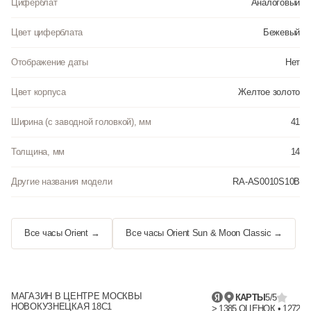
Циферблат
Аналоговый
Цвет циферблата
Бежевый
Отображение даты
Нет
Цвет корпуса
Желтое золото
Ширина (с заводной головкой), мм
41
Толщина, мм
14
Другие названия модели
RA-AS0010S10B
Все часы Orient →
Все часы Orient Sun & Moon Classic →
МАГАЗИН В ЦЕНТРЕ МОСКВЫ
КАРТЫ
5/5
НОВОКУЗНЕЦКАЯ 18С1
> 1385