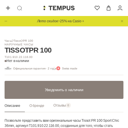
Лето скидок
−25% на Casio
1
/ 9
SWISS MADE
Часы
Tissot
PR 100
НАРУЧНЫЕ ЧАСЫ
TISSOT
PR 100
T101.910.22.116.00
Нет в наличии
Официальная гарантия · 2 года
Swiss made
Уведомить о наличии
Отзывы
Описание
О бренде
0
Позвольте представить вам оригинальные часы Tissot PR 100 Sport Chic
36mm, артикул T101.910.22.116.00, созданные для того, чтобы стать