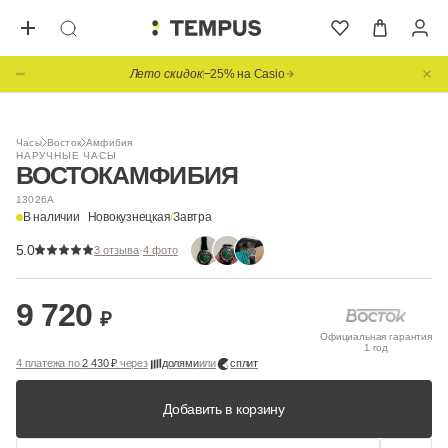
Лето скидок
−25% на Casio
Видео
Часы
Восток
Амфибия
НАРУЧНЫЕ ЧАСЫ
ВОСТОК
АМФИБИЯ
13026А
В наличии
Новокузнецкая
/
Завтра
5.0
·
3 отзыва
4 фото
9 720
₽
Официальная гарантия
1 год
4 платежа по
2 430 ₽
через
долями
или
сплит
Добавить в корзину