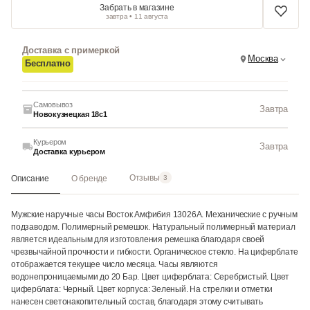
Забрать в магазине
завтра • 11 августа
Доставка с примеркой
Москва
Бесплатно
Самовывоз
Завтра
Новокузнецкая 18с1
Курьером
Завтра
Доставка курьером
Отзывы
Описание
О бренде
3
Мужские наручные часы Восток Амфибия 13026А. Механические с ручным
подзаводом. Полимерный ремешок. Натуральный полимерный материал
является идеальным для изготовления ремешка благодаря своей
чрезвычайной прочности и гибкости. Органическое стекло. На циферблате
отображается текущее число месяца. Часы являются
водонепроницаемыми до 20 Бар. Цвет циферблата: Серебристый. Цвет
циферблата: Черный. Цвет корпуса: Зеленый. На стрелки и отметки
нанесен светонакопительный состав, благодаря этому считывать