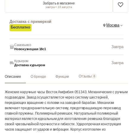
Забрать в магазине
завтра • 10 августа
Доставка с примеркой
Москва
Бесплатно
Самовывоз
Завтра
Новокузнецкая 18с1
Курьером
Завтра
Доставка курьером
Отзывы
Описание
О бренде
Функции
6
Женские наручные часы Восток Амфибия 051343. Механические с ручным
подзаводом. Завод осуществляется через систему шестерней,
передающих вращение с головки на заводной барабан. Механизм
включает предохранительную систему, предотвращающую перезавод
главной пружины. Полимерный ремешок. Натуральный полимерный
материал является идеальным для изготовления ремешка благодаря
своей чрезвычайной прочности и гибкости. Ударопрочная конструкция
часов защищает от ударов и вибрации. Корпус изготовлен из