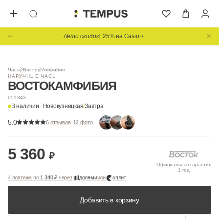
Лето скидок
−25% на Casio
Часы
Восток
Амфибия
НАРУЧНЫЕ ЧАСЫ
ВОСТОК
АМФИБИЯ
051343
В наличии
Новокузнецкая
/
Завтра
5.0
·
6 отзывов
12 фото
5 360
₽
Официальная гарантия
1 год
4 платежа по
1 340 ₽
через
долями
или
сплит
Добавить в корзину