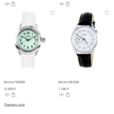
Восток 79083В
Восток 581592
11 660 Р
7 290 Р
Показать ещё