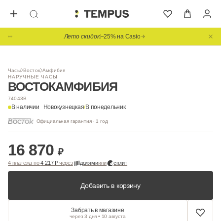
Лето скидок
−25% на Casio
Часы
Восток
Амфибия
НАРУЧНЫЕ ЧАСЫ
ВОСТОК
АМФИБИЯ
74043В
В наличии
Новокузнецкая
/
В понедельник
Официальная гарантия · 1 год
16 870
₽
4 платежа по
4 217 ₽
через
долями
или
сплит
Добавить в корзину
Забрать в магазине
через 3 дня • 10 августа