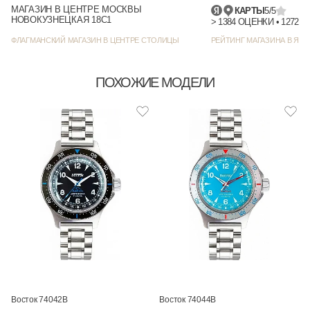
МАГАЗИН В ЦЕНТРЕ МОСКВЫ
КАРТЫ
5/5
НОВОКУЗНЕЦКАЯ 18С1
> 1384
ФЛАГМАНСКИЙ МАГАЗИН В ЦЕНТРЕ СТОЛИЦЫ
РЕЙТИНГ МАГАЗИНА В ЯНД
ПОХОЖИЕ МОДЕЛИ
Восток 74042В
Восток 74044В