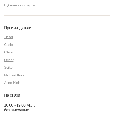
Публичная оферта
Производители
Tissot
Casio
Citizen
Orient
Seiko
Michael Kors
Anne Klein
На связи
10:00 - 19:00 МСК
без выходных