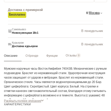
Доставка с примеркой
Москва
Бесплатно
Самовывоз
В понедельник
Новокузнецкая 18с1
Курьером
В понедельник
Доставка курьером
Отзывы
Описание
О бренде
Функции
0
Мужские наручные часы Восток Амфибия 74043В. Механические с ручным
подзаводом. Браслет из нержавеющей стали. Ударопрочная конструкция
часов защищает от ударов и вибрации. Браслет из нержавеющей стали.
Органическое стекло. Часы являются водонепроницаемыми до 20 Бар.
Цвет циферблата: Серебристый. Цвет корпуса: Белый. На стрелки и
отметки нанесен светонакопительный состав, благодаря этому считывать
информацию с циферблата возможно и в темноте. Высота (с ушками): 48
мм. Толщина: 15 мм. Гарантия: 1 год.
Раскрыть полное описание
ХАРАКТЕРИСТИКИ