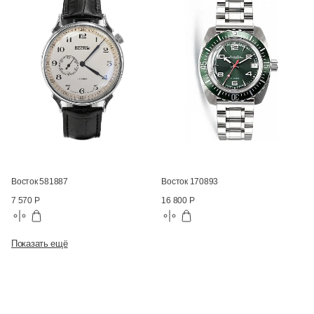
Восток 581887
Восток 170893
7 570 Р
16 800 Р
Показать ещё