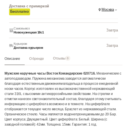
Доставка с примеркой
Москва
Бесплатно
Самовывоз
Завтра
Новокузнецкая 18с1
Курьером
Завтра
Доставка курьером
Отзывы
Описание
О бренде
0
Мужские наручные часы Восток Командирские 020716.
Механические с
автоподзаводом. Пружина механизма заводится автоматически
благодаря естественным движениям владельца в процессе ежедневной
носки часов. Корпус изготовлен из высококачественной нержавеющей
стали 316L с высокими антикоррозийными свойствами. На стрелки и
отметки нанесен светонакопительный состав, благодаря этому считывать
информацию с циферблата возможно и в темноте. На циферблате
отображается текущее число месяца. Браслет из нержавеющей стали.
Органическое стекло. Часы являются водонепроницаемыми до 20 Бар.
Цвет корпуса: Двухцветный. Цвет циферблата: Белый. Ширина (с
заводной головкой): 42мм. Толщина: 15мм. Гарантия: 1 год.