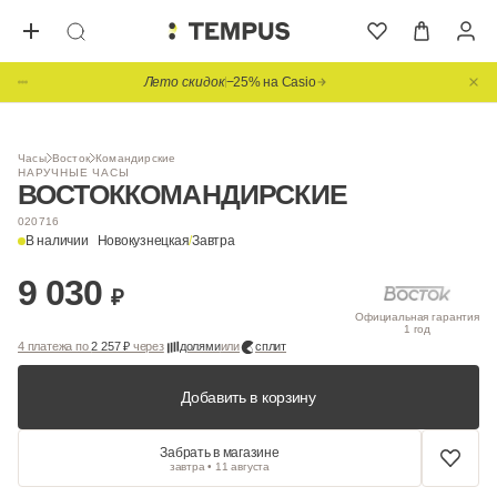
Лето скидок
−25% на Casio
1
/ 3
Часы
Восток
Командирские
НАРУЧНЫЕ ЧАСЫ
ВОСТОК
КОМАНДИРСКИЕ
020716
В наличии
Новокузнецкая
/
Завтра
9 030
₽
Официальная гарантия
1 год
4 платежа по
2 257 ₽
через
долями
или
сплит
Добавить в корзину
Забрать в магазине
завтра • 11 августа