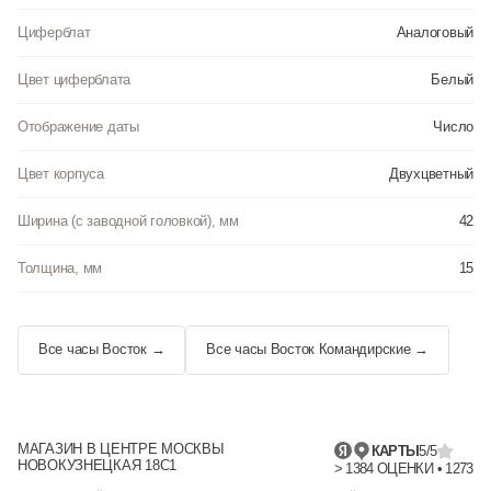
Циферблат
Аналоговый
Цвет циферблата
Белый
Отображение даты
Число
Цвет корпуса
Двухцветный
Ширина (с заводной головкой), мм
42
Толщина, мм
15
Все часы Восток →
Все часы Восток Командирские →
МАГАЗИН В ЦЕНТРЕ МОСКВЫ
КАРТЫ
5/5
НОВОКУЗНЕЦКАЯ 18С1
> 1384