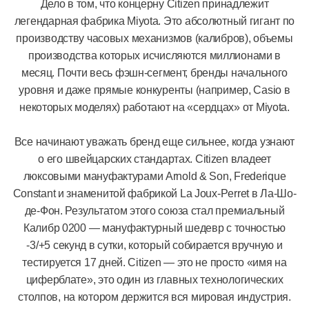
Дело в том, что концерну Citizen принадлежит
легендарная фабрика Miyota. Это абсолютный гигант по
производству часовых механизмов (калибров), объемы
производства которых исчисляются миллионами в
месяц. Почти весь фэшн-сегмент, бренды начального
уровня и даже прямые конкуренты (например, Casio в
некоторых моделях) работают на «сердцах» от Miyota.
Все начинают уважать бренд еще сильнее, когда узнают
о его швейцарских стандартах. Citizen владеет
люксовыми мануфактурами Arnold & Son, Frederique
Constant и знаменитой фабрикой La Joux-Perret в Ла-Шо-
де-Фон. Результатом этого союза стал премиальный
Калибр 0200 — мануфактурный шедевр с точностью
-3/+5 секунд в сутки, который собирается вручную и
тестируется 17 дней. Citizen — это не просто «имя на
циферблате», это один из главных технологических
столпов, на котором держится вся мировая индустрия.