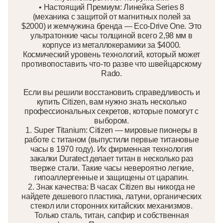
• Настоящий Премиум: Линейка Series 8
(механика с защитой от магнитных полей за
$2000) и жемчужина бренда — Eco-Drive One. Это
ультратонкие часы толщиной всего 2,98 мм в
корпусе из металлокерамики за $4000.
Космический уровень технологий, который может
противопоставить что-то разве что швейцарскому
Rado.
Если вы решили восстановить справедливость и
купить Citizen, вам нужно знать несколько
профессиональных секретов, которые помогут с
выбором.
1. Super Titanium: Citizen — мировые пионеры в
работе с титаном (выпустили первые титановые
часы в 1970 году). Их фирменная технология
закалки Duratect делает титан в несколько раз
тверже стали. Такие часы невероятно легкие,
гипоаллергенные и защищены от царапин.
2. Знак качества: В часах Citizen вы никогда не
найдете дешевого пластика, латуни, органических
стекол или сторонних китайских механизмов.
Только сталь, титан, сапфир и собственная