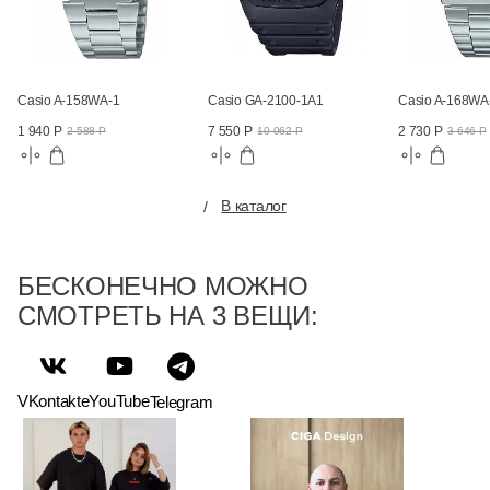
Casio A-158WA-1
Casio GA-2100-1A1
Casio A-168WA
1 940 Р
7 550 Р
2 730 Р
2 588 Р
10 062 Р
3 646 Р
В каталог
БЕСКОНЕЧНО МОЖНО
СМОТРЕТЬ НА 3 ВЕЩИ:
VKontakte
YouTube
Telegram