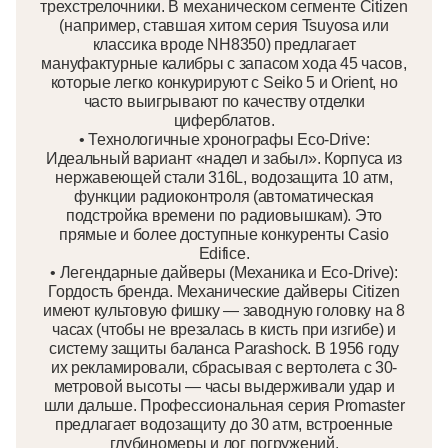
трехстрелочники. В механическом сегменте Citizen
(например, ставшая хитом серия Tsuyosa или
классика вроде NH8350) предлагает
мануфактурные калибры с запасом хода 45 часов,
которые легко конкурируют с Seiko 5 и Orient, но
часто выигрывают по качеству отделки
циферблатов.
• Технологичные хронографы Eco-Drive:
Идеальный вариант «надел и забыл». Корпуса из
нержавеющей стали 316L, водозащита 10 атм,
функции радиоконтроля (автоматическая
подстройка времени по радиовышкам). Это
прямые и более доступные конкуренты Casio
Edifice.
• Легендарные дайверы (Механика и Eco-Drive):
Гордость бренда. Механические дайверы Citizen
имеют культовую фишку — заводную головку на 8
часах (чтобы не врезалась в кисть при изгибе) и
систему защиты баланса Parashock. В 1956 году
их рекламировали, сбрасывая с вертолета с 30-
метровой высоты — часы выдерживали удар и
шли дальше. Профессиональная серия Promaster
предлагает водозащиту до 30 атм, встроенные
глубиномеры и лог погружений.