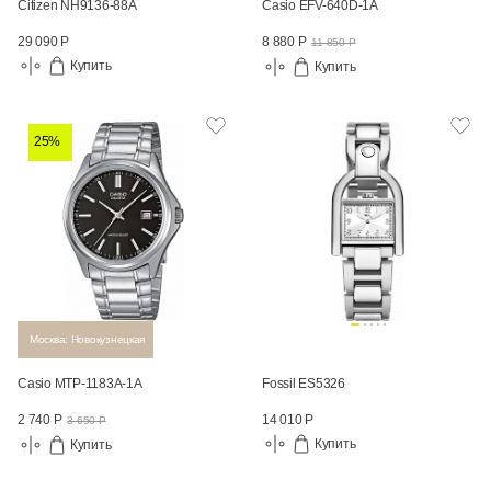
Citizen NH9136-88A
Casio EFV-640D-1A
29 090 Р
8 880 Р
11 850 Р
Купить
Купить
25%
Москва: Новокузнецкая
Casio MTP-1183A-1A
Fossil ES5326
14 010 Р
2 740 Р
3 650 Р
Купить
Купить