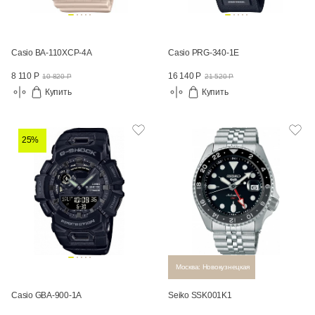
Casio BA-110XCP-4A
Casio PRG-340-1E
8 110 Р
16 140 Р
10 820 Р
21 520 Р
Купить
Купить
25%
Москва: Новокузнецкая
Casio GBA-900-1A
Seiko SSK001K1