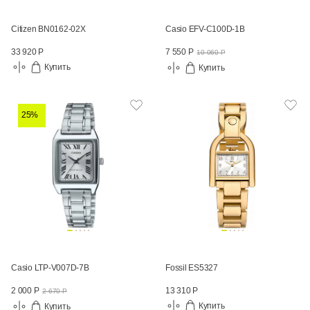
Citizen BN0162-02X
Casio EFV-C100D-1B
33 920 Р
7 550 Р
10 060 Р
Купить
Купить
25%
Casio LTP-V007D-7B
Fossil ES5327
13 310 Р
2 000 Р
2 670 Р
Купить
Купить