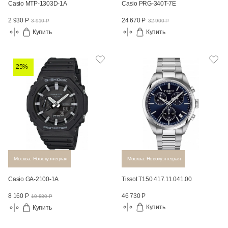
Casio MTP-1303D-1A
Casio PRG-340T-7E
2 930 Р
24 670 Р
3 910 Р
32 900 Р
Купить
Купить
25%
Москва: Новокузнецкая
Москва: Новокузнецкая
Casio GA-2100-1A
Tissot T150.417.11.041.00
46 730 Р
8 160 Р
10 880 Р
Купить
Купить