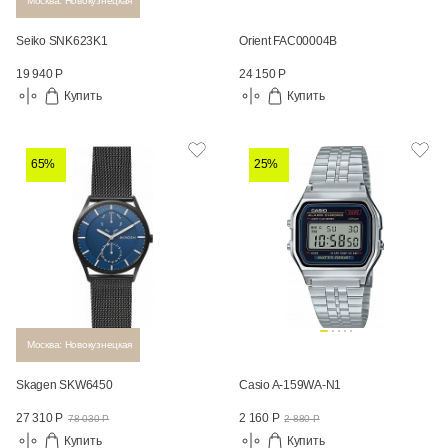
Москва: Новокузнецкая
Seiko SNK623K1
Orient FAC00004B
19 940 Р
24 150 Р
Купить
Купить
65%
25%
Москва: Новокузнецкая
Skagen SKW6450
Casio A-159WA-N1
27 310 Р
2 160 Р
78 030 Р
2 880 Р
Купить
Купить