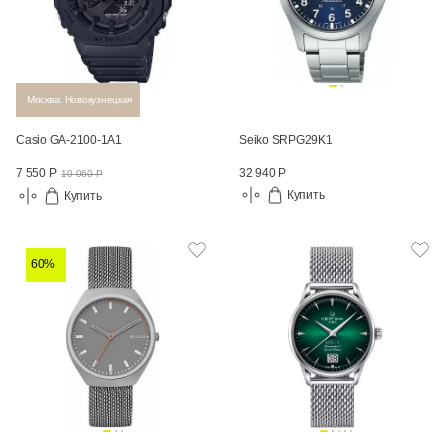
Москва: Новокузнецкая
Casio GA-2100-1A1
Seiko SRPG29K1
32 940 Р
7 550 Р
10 060 Р
Купить
Купить
60%