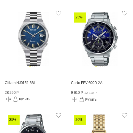
25%
Citizen NJ0151-88L
Casio EFV-600D-2A
28 290 Р
9 610 Р
12 810 Р
Купить
Купить
25%
20%