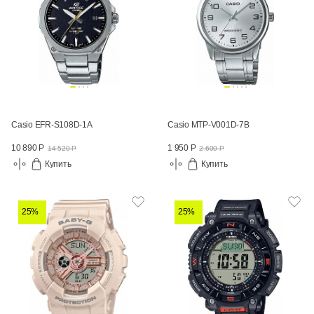
Casio EFR-S108D-1A
Casio MTP-V001D-7B
10 890 Р
1 950 Р
14 520 Р
2 600 Р
Купить
Купить
25%
25%