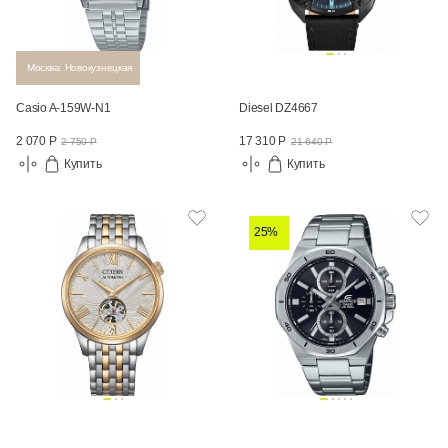
Москва: Новокузнецкая
Casio A-159W-N1
Diesel DZ4667
2 070 Р
17 310 Р
2 750 Р
21 640 Р
Купить
Купить
25%