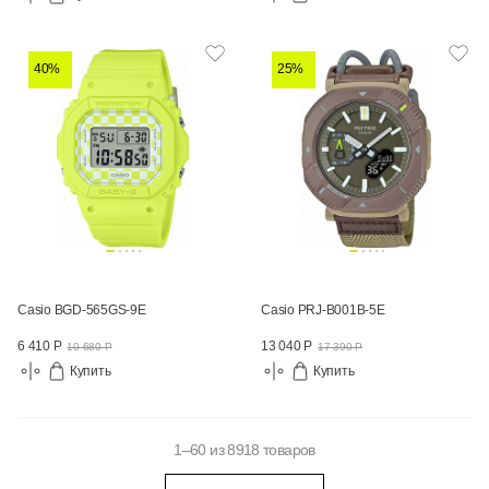
40%
25%
Casio BGD-565GS-9E
Casio PRJ-B001B-5E
6 410 Р
13 040 Р
10 680 Р
17 390 Р
Купить
Купить
1–60 из 8918 товаров