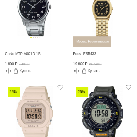
Москва: Новокузнецкая
Casio MTP-V001D-1B
Fossil ES5433
1 800 Р
19 800 Р
2 400 Р
24 740 Р
Купить
Купить
25%
25%