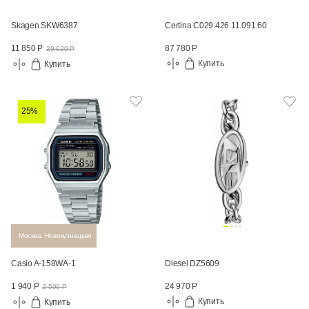
Skagen SKW6387
Certina C029.426.11.091.60
87 780 Р
11 850 Р
29 620 Р
Купить
Купить
25%
Москва: Новокузнецкая
Casio A-158WA-1
Diesel DZ5609
24 970 Р
1 940 Р
2 590 Р
Купить
Купить