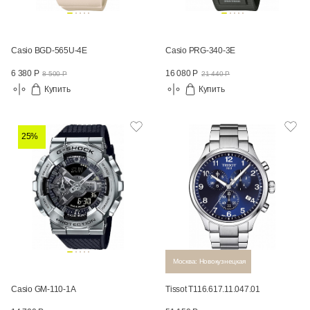
Casio BGD-565U-4E
Casio PRG-340-3E
6 380 Р
16 080 Р
8 500 Р
21 440 Р
Купить
Купить
25%
Москва: Новокузнецкая
Casio GM-110-1A
Tissot T116.617.11.047.01