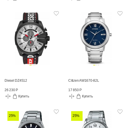
Diesel DZ4512
Citizen AW1670-82L
26 230 Р
17 850 Р
Купить
Купить
25%
25%