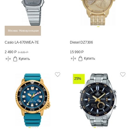
Москва: Новокузнецкая
Casio LA-670WEA-7E
Diesel DZ7306
15 990 Р
2 490 Р
3 320 Р
Купить
Купить
25%