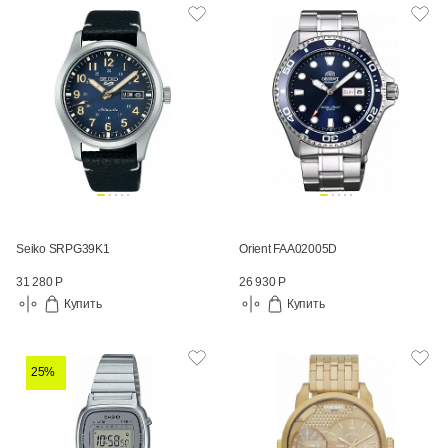
Seiko SRPG39K1
Orient FAA02005D
31 280 Р
26 930 Р
Купить
Купить
25%