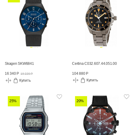
Skagen SKW6841
Certina C032.607.44.051.00
104 880 Р
16 340 Р
19 220 Р
Купить
Купить
25%
20%