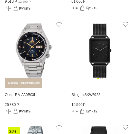
61 660 Р
9 510 Р
12 690 Р
Купить
Купить
Москва: Новокузнецкая
Orient RA-AA0B03L
Skagen SKW6928
25 380 Р
15 590 Р
Купить
Купить
25%