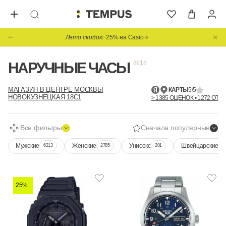
Лето скидок
−25% на Casio
НАРУЧНЫЕ ЧАСЫ
8918
МАГАЗИН В ЦЕНТРЕ МОСКВЫ
КАРТЫ
5/5
НОВОКУЗНЕЦКАЯ 18С1
> 1385 ОЦЕНОК • 1272 ОТЗ
Все фильтры
Сначала популярные
Мужские
Женские
Унисекс
Швейцарские
6213
2785
201
2
25%