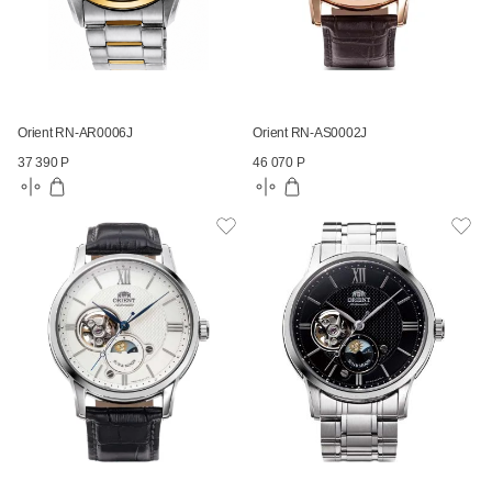
Orient RN-AR0006J
Orient RN-AS0002J
37 390 Р
46 070 Р