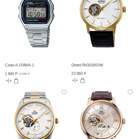
Casio A-158WA-1
Orient FAG02003W
23 060 Р
1 940 Р
2 588 Р