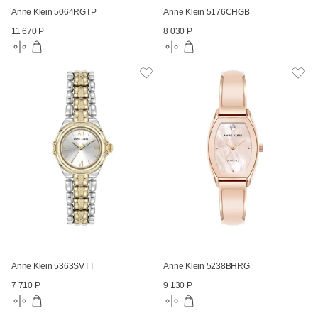
Anne Klein 5064RGTP
Anne Klein 5176CHGB
11 670 Р
8 030 Р
Anne Klein 5363SVTT
Anne Klein 5238BHRG
7 710 Р
9 130 Р