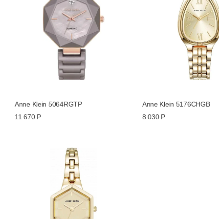
Anne Klein 5064RGTP
Anne Klein 5176CHGB
11 670 Р
8 030 Р