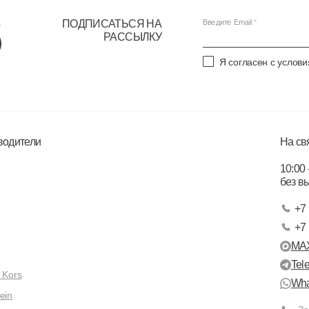
ПОДПИСАТЬСЯ НА
Введите Email
РАССЫЛКУ
Я согласен с услов
водители
На св
10:00 
без в
+7 
+7 
MA
Tel
 Kors
Wha
ein