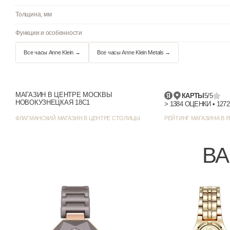
Циферблат
Цвет циферблата
Отображение даты
Цвет корпуса
МАГАЗИН В ЦЕНТРЕ МОСКВЫ
КАРТЫ
5/5
Стиль/дизайн
НОВОКУЗНЕЦКАЯ 18С1
Ширина (с заводной головкой), мм
ФЛАГМАНСКИЙ МАГАЗИН В ЦЕНТРЕ СТОЛИЦЫ
РЕЙТИНГ МАГАЗИНА В Я
Толщина, мм
ВА
Функции и особенности
Все часы Anne Klein →
Все часы Anne Klein Metals →