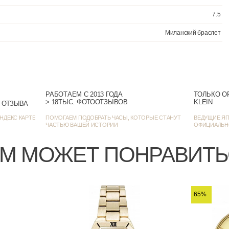
РАБОТАЕМ С 2013 ГОДА
ТОЛЬКО О
На каждый день / Клас
> 18ТЫС. ФОТООТЗЫВОВ
KLEIN
> 1384 ОЦЕНКИ • 1272 ОТЗЫВА
НДЕКС КАРТЕ
ПОМОГАЕМ ПОДОБРАТЬ ЧАСЫ, КОТОРЫЕ СТАНУТ
ВЕДУЩИЕ ЯП
ЧАСТЬЮ ВАШЕЙ ИСТОРИИ
ОФИЦИАЛЬН
М МОЖЕТ ПОНРАВИТ
65%