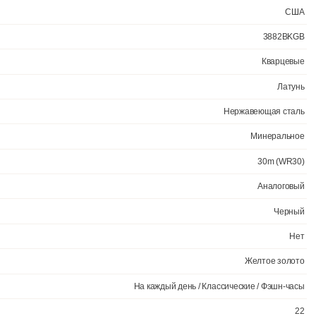
й латуни с высокими антикоррозийными свойствами. Прочное, устойч
яются водонепроницаемыми до 3 Бар. Цвет корпуса: Желтое золото.
 года.
Официал