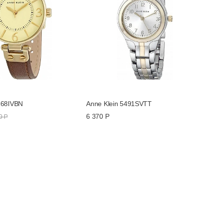
168IVBN
Anne Klein 5491SVTT
6 370 Р
0 Р