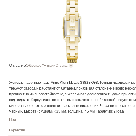
Описание
О бренде
Функции
Отзывы
0
Женские наручные часы Anne Klein Metals 3882BKGB. Точный кв
требуют завода и работают от батареи, показывая отклонение 
прочностью и износостойкостью, обеспечивая долговечность да