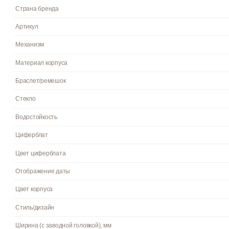
вид надолго. Корпус изготовлен из высококачественной часово
минеральное стекло защищает часы от повреждений. Часы явл
Черный. Высота (с ушками): 35 мм. Толщина: 7.5 мм. Гарантия: 2
Пол
Гарантия
Страна бренда
Артикул
Механизм
Материал корпуса
Браслет/ремешок
Стекло
Водостойкость