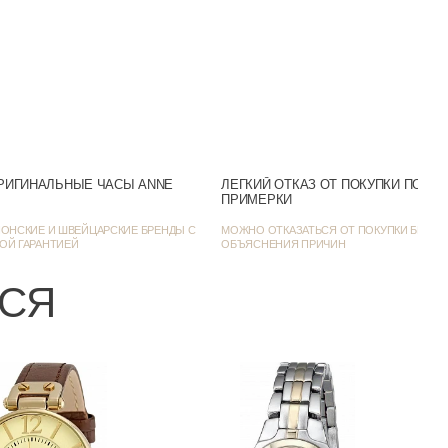
Аналоговый
Черный
Нет
Желтое золото
РИГИНАЛЬНЫЕ ЧАСЫ ANNE
ЛЕГКИЙ ОТКАЗ ОТ ПОКУПКИ ПОСЛ
сические / Фэшн-часы
ПРИМЕРКИ
22
ОНСКИЕ И ШВЕЙЦАРСКИЕ БРЕНДЫ С
МОЖНО ОТКАЗАТЬСЯ ОТ ПОКУПКИ БЕЗ
ОЙ ГАРАНТИЕЙ
ОБЪЯСНЕНИЯ ПРИЧИН
7.5
ЬСЯ
Миланский браслет