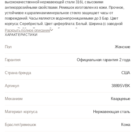
высококачественной нержавеющей стали 316L с высокими
антикоррозийными свойствами. Ремешок изготовлен из кожи. Прочное,
устойчивое к царапинам минеральное стекло защищает часы от
повреждений. Часы являются водонепроницаемыми до 3 Бар. Цвет
корпуса: Серебристый. Цвет циферблата: Белый. Ширина (с заводной
головкой): 26мм. Толщина: 8мм. Гарантия: 2 года.
Раскрыть полное описание
ХАРАКТЕРИСТИКИ
Пол
Женские
Гарантия
Официальная гарантия 2 года
Страна бренда
США
Артикул
3889SVBK
Механизм
Кварцевые
Материал корпуса
Нержавеющая сталь
Браслет/ремешок
Кожа