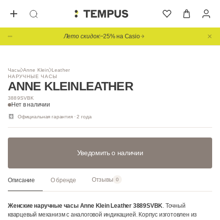
Лето скидок
−25% на Casio
1
/ 2
Часы
Anne Klein
Leather
НАРУЧНЫЕ ЧАСЫ
ANNE KLEIN
LEATHER
3889SVBK
Нет в наличии
Официальная гарантия · 2 года
Уведомить о наличии
Отзывы
Описание
О бренде
0
Женские наручные часы Anne Klein Leather 3889SVBK
. Точный
кварцевый механизм с аналоговой индикацией. Корпус изготовлен из