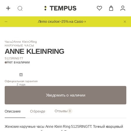
Лето скидок
−25% на Casio
1
/ 6
Часы
Anne Klein
Ring
НАРУЧНЫЕ ЧАСЫ
ANNE KLEIN
RING
5125RINGTT
Нет в наличии
Официальная гарантия
2 года
Уведомить о наличии
Отзывы
Описание
О бренде
0
Женские наручные часы Anne Klein Ring 5125RINGTT. Точный кварцевый