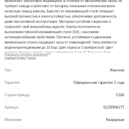
механизм с аналоговой индикацией. В отличие от механических часов, не
требуют завода и работают от батареи, показывая отклонение всего
несколько секунд в месяц. Браслет из нержавеющей стали обладает
высокой прочностью и износостойкостью, обеспечивая долговечность
даже при активной эксплуатации. Материал устойчив к коррозии и
сохраняет свой внешний вид надолго. Корпус изготовлен из
высококачественной нержавеющей стали 316L с высокими
антикоррозийными свойствами. Прочное, устойчивое к царапинам
минеральное стекло защищает часы от повреждений. Часы являются
водонепроницаемыми до 10 Бар. Цвет корпуса: Серебристый. Цвет
корпуса: Желтое золото. Цвет циферблата: Белый. Толщина: 8 мм.
Раскрыть полное описание
Гарантия: 2 года.
ХАРАКТЕРИСТИКИ
Пол
Женские
Гарантия
Официальная гарантия 2 года
Страна бренда
США
Артикул
5125RINGTT
Механизм
Кварцевые