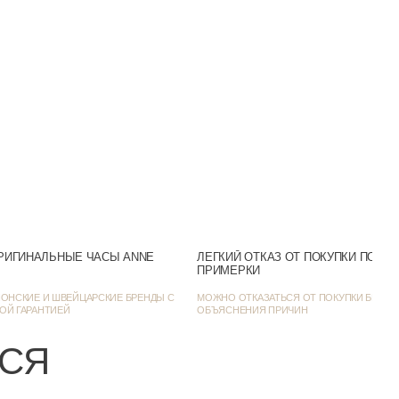
Минеральное
30m (WR30)
Аналоговый
Зеленый
Нет
Желтое золото
дый день / Фэшн-часы
РИГИНАЛЬНЫЕ ЧАСЫ ANNE
ЛЕГКИЙ ОТКАЗ ОТ ПОКУПКИ ПОСЛ
ПРИМЕРКИ
28
ОНСКИЕ И ШВЕЙЦАРСКИЕ БРЕНДЫ С
МОЖНО ОТКАЗАТЬСЯ ОТ ПОКУПКИ БЕЗ
ОЙ ГАРАНТИЕЙ
ОБЪЯСНЕНИЯ ПРИЧИН
8
ЬСЯ