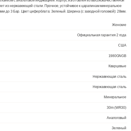
варцевый механизм с аналоговой индикацией. Корпус изготовлен из
вами. Браслет из нержавеющей стали. Прочное, устойчивое к цара
роницаемыми до 3 Бар. Цвет циферблата: Зеленый. Ширина (с завод
Официал