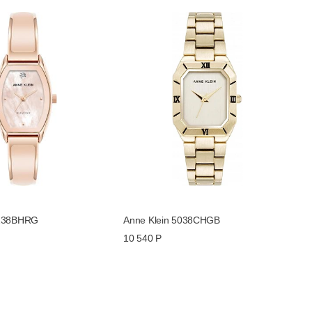
5238BHRG
Anne Klein 5038CHGB
10 540 Р