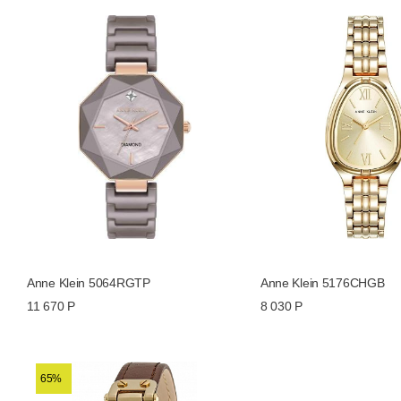
Anne Klein 5064RGTP
Anne Klein 5176CHGB
11 670 Р
8 030 Р
65%