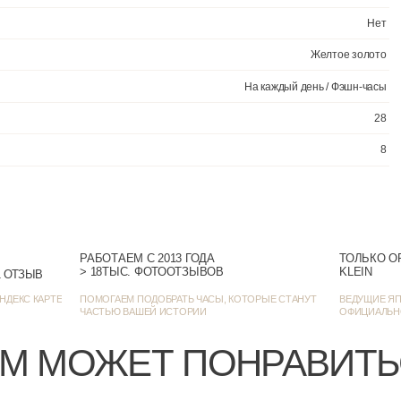
На каж
РАБОТАЕМ С 2013 ГОДА
ТОЛЬКО О
> 18ТЫС. ФОТООТЗЫВОВ
KLEIN
> 1385 ОЦЕНОК • 1271 ОТЗЫВ
НДЕКС КАРТЕ
ПОМОГАЕМ ПОДОБРАТЬ ЧАСЫ, КОТОРЫЕ СТАНУТ
ВЕДУЩИЕ ЯП
ЧАСТЬЮ ВАШЕЙ ИСТОРИИ
ОФИЦИАЛЬН
М МОЖЕТ ПОНРАВИТ