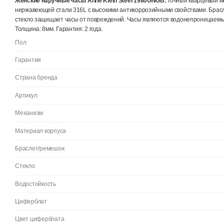
Описание
О бренде
Отзывы
0
Женские наручные часы Anne Klein Steel 1980GNGB.
Точный к
нержавеющей стали 316L с высокими антикоррозийными свойст
стекло защищает часы от повреждений. Часы являются водонеп
Толщина: 8мм. Гарантия: 2 года.
Пол
Гарантия
Страна бренда
Артикул
Механизм
Материал корпуса
Браслет/ремешок