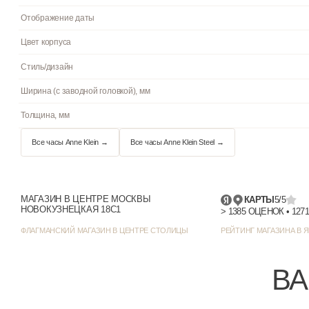
Стекло
Водостойкость
Циферблат
Цвет циферблата
Отображение даты
Цвет корпуса
Стиль/дизайн
МАГАЗИН В ЦЕНТРЕ МОСКВЫ
КАРТЫ
5/5
НОВОКУЗНЕЦКАЯ 18С1
Ширина (с заводной головкой), мм
ФЛАГМАНСКИЙ МАГАЗИН В ЦЕНТРЕ СТОЛИЦЫ
РЕЙТИНГ МАГАЗИНА В Я
Толщина, мм
ВА
Все часы Anne Klein →
Все часы Anne Klein Steel →