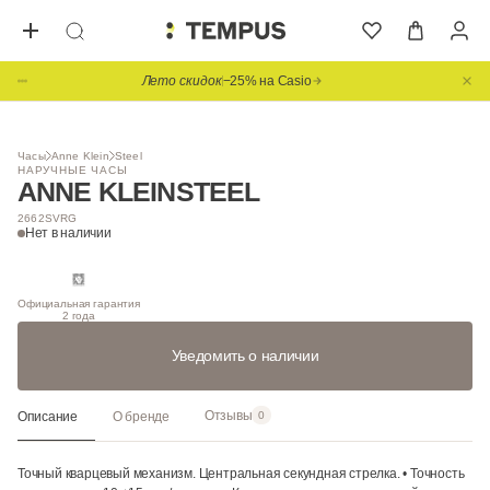
Лето скидок
−25% на Casio
1
/ 3
Часы
Anne Klein
Steel
НАРУЧНЫЕ ЧАСЫ
ANNE KLEIN
STEEL
2662SVRG
Нет в наличии
Официальная гарантия
2 года
Уведомить о наличии
Отзывы
Описание
О бренде
0
Точный кварцевый механизм. Центральная секундная стрелка. • Точность