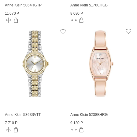
Anne Klein 5064RGTP
Anne Klein 5176CHGB
11 670 Р
8 030 Р
Anne Klein 5363SVTT
Anne Klein 5238BHRG
7 710 Р
9 130 Р