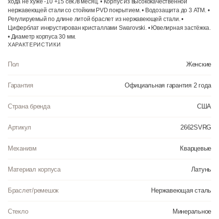
хода не хуже -10 +15 сек./в месяц. • Корпус из высококачественной
нержавеющей стали со стойким PVD покрытием. • Водозащита до 3 АТМ. •
Регулируемый по длине литой браслет из нержавеющей стали. •
Циферблат инкрустирован кристаллами Swarovski. • Ювелирная застёжка.
• Диаметр корпуса 30 мм.
ХАРАКТЕРИСТИКИ
Пол
Женские
Гарантия
Официальная гарантия 2 года
Страна бренда
США
Артикул
2662SVRG
Механизм
Кварцевые
Материал корпуса
Латунь
Браслет/ремешок
Нержавеющая сталь
Стекло
Минеральное