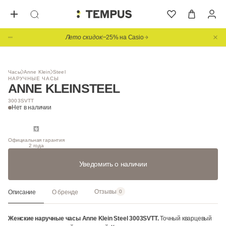
Лето скидок
−25% на Casio
1
/ 3
Часы
Anne Klein
Steel
НАРУЧНЫЕ ЧАСЫ
ANNE KLEIN
STEEL
3003SVTT
Нет в наличии
Официальная гарантия
2 года
Уведомить о наличии
Отзывы
Описание
О бренде
0
Женские наручные часы Anne Klein Steel 3003SVTT.
Точный кварцевый