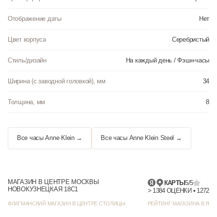
Отображение даты
Нет
Цвет корпуса
Серебристый
Стиль/дизайн
На каждый день / Фэшн-часы
Ширина (с заводной головкой), мм
34
Толщина, мм
8
Все часы Anne Klein →
Все часы Anne Klein Steel →
МАГАЗИН В ЦЕНТРЕ МОСКВЫ
КАРТЫ
5/5
НОВОКУЗНЕЦКАЯ 18С1
> 1384
ФЛАГМАНСКИЙ МАГАЗИН В ЦЕНТРЕ СТОЛИЦЫ
РЕЙТИНГ МАГАЗИНА В ЯНД