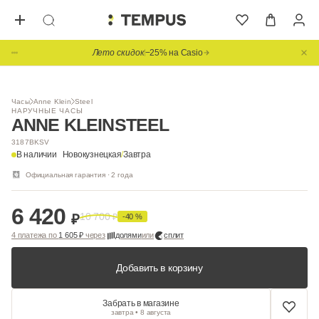
Лето скидок
−25% на Casio
1
/ 2
Часы
Anne Klein
Steel
НАРУЧНЫЕ ЧАСЫ
ANNE KLEIN
STEEL
3187BKSV
В наличии
Новокузнецкая
/
Завтра
Официальная гарантия · 2 года
6 420
10 700
₽
₽
-40 %
4 платежа по
1 605 ₽
через
долями
или
сплит
Добавить в корзину
Забрать в магазине
завтра • 8 августа