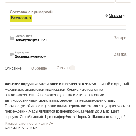
Доставка с примеркой
Москва
Бесплатно
Самовывоз
Завтра
Новокузнецкая 18с1
Курьером
Завтра
Доставка курьером
Отзывы
Описание
О бренде
0
Женские наручные часы Anne Klein Steel 3187BKSV
. Точный кварцевый
механизм с аналоговой индикацией. Корпус изготовлен из
высококачественной нержавеющей стали 316L с высокими
антикоррозийными свойствами. Браслет из нержавеющей стали.
Прочное, устойчивое к царапинам минеральное стекло защищает часы от
повреждений. Часы являются водонепроницаемыми до 3 Бар. Цвет
корпуса: Серебристый. Цвет циферблата: Черный. Ширина (с заводной
головкой): 34мм. Толщина: 8мм. Гарантия: 2 года.
Раскрыть полное описание
ХАРАКТЕРИСТИКИ