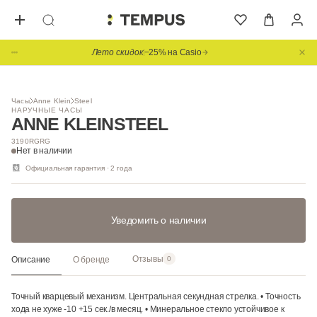
Лето скидок
−25% на Casio
1
/ 2
Часы
Anne Klein
Steel
НАРУЧНЫЕ ЧАСЫ
ANNE KLEIN
STEEL
3190RGRG
Нет в наличии
Официальная гарантия · 2 года
Уведомить о наличии
Отзывы
Описание
О бренде
0
Точный кварцевый механизм. Центральная секундная стрелка. • Точность
хода не хуже -10 +15 сек./в месяц. • Минеральное стекло устойчивое к