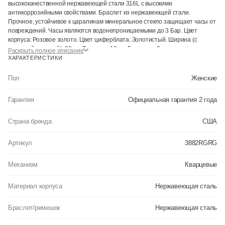
высококачественной нержавеющей стали 316L с высокими
антикоррозийными свойствами. Браслет из нержавеющей стали.
Прочное, устойчивое к царапинам минеральное стекло защищает часы от
повреждений. Часы являются водонепроницаемыми до 3 Бар. Цвет
корпуса: Розовое золото. Цвет циферблата: Золотистый. Ширина (с
заводной головкой): 28мм. Толщина: 10мм. Гарантия: 2 года.
Раскрыть полное описание
ХАРАКТЕРИСТИКИ
Пол
Женские
Гарантия
Официальная гарантия 2 года
Страна бренда
США
Артикул
3882RGRG
Механизм
Кварцевые
Материал корпуса
Нержавеющая сталь
Браслет/ремешок
Нержавеющая сталь