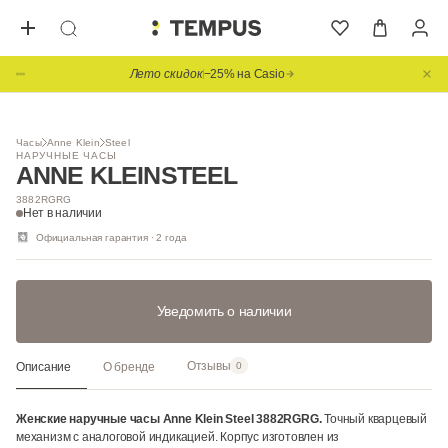
Лето скидок
−25% на Casio
1
/ 3
Часы
Anne Klein
Steel
НАРУЧНЫЕ ЧАСЫ
ANNE KLEIN
STEEL
3882RGRG
Нет в наличии
Официальная гарантия · 2 года
Уведомить о наличии
Отзывы
Описание
О бренде
0
Женские наручные часы Anne Klein Steel 3882RGRG.
Точный кварцевый
механизм с аналоговой индикацией. Корпус изготовлен из