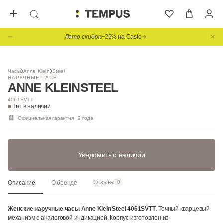
Лето скидок
−25% на Casio
Часы
Anne Klein
Steel
НАРУЧНЫЕ ЧАСЫ
ANNE KLEIN
STEEL
4061SVTT
Нет в наличии
Официальная гарантия · 2 года
Уведомить о наличии
Отзывы
Описание
О бренде
0
Женские наручные часы Anne Klein Steel 4061SVTT
. Точный кварцевый
механизм с аналоговой индикацией. Корпус изготовлен из