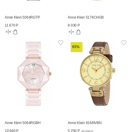
Anne Klein 5064RGTP
Anne Klein 5176CHGB
11 670 Р
8 030 Р
65%
Anne Klein 5064RGBH
Anne Klein 9168IVBN
10 940 Р
5 250 Р
15 000 Р