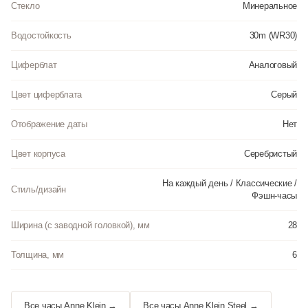
Стекло
Минеральное
Водостойкость
30m (WR30)
Циферблат
Аналоговый
Цвет циферблата
Серый
Отображение даты
Нет
Цвет корпуса
Серебристый
На каждый день / Классические /
Стиль/дизайн
Фэшн-часы
Ширина (с заводной головкой), мм
28
Толщина, мм
6
Все часы Anne Klein →
Все часы Anne Klein Steel →