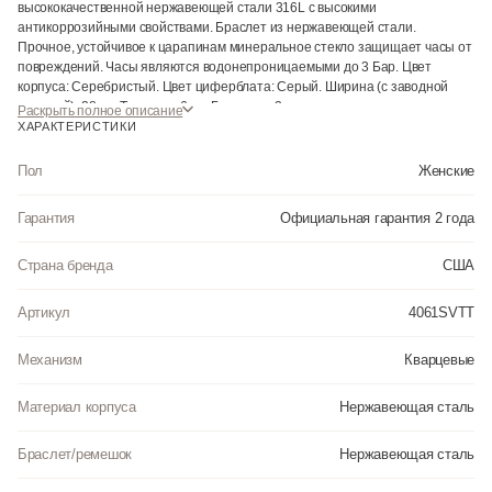
высококачественной нержавеющей стали 316L с высокими
антикоррозийными свойствами. Браслет из нержавеющей стали.
Прочное, устойчивое к царапинам минеральное стекло защищает часы от
повреждений. Часы являются водонепроницаемыми до 3 Бар. Цвет
корпуса: Серебристый. Цвет циферблата: Серый. Ширина (с заводной
головкой): 28мм. Толщина: 6мм. Гарантия: 2 года.
Раскрыть полное описание
ХАРАКТЕРИСТИКИ
Пол
Женские
Гарантия
Официальная гарантия 2 года
Страна бренда
США
Артикул
4061SVTT
Механизм
Кварцевые
Материал корпуса
Нержавеющая сталь
Браслет/ремешок
Нержавеющая сталь