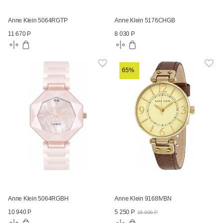
Anne Klein 5064RGTP
Anne Klein 5176CHGB
11 670 Р
8 030 Р
65%
Anne Klein 5064RGBH
Anne Klein 9168IVBN
10 940 Р
5 250 Р
15 000 Р