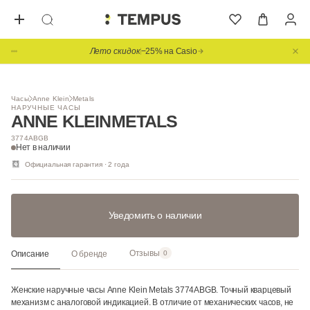
Лето скидок
−25% на Casio
1
/ 3
НОВИНКА
Часы
Anne Klein
Metals
НАРУЧНЫЕ ЧАСЫ
ANNE KLEIN
METALS
3774ABGB
Нет в наличии
Официальная гарантия · 2 года
Уведомить о наличии
Отзывы
Описание
О бренде
0
Женские наручные часы Anne Klein Metals 3774ABGB. Точный кварцевый
механизм с аналоговой индикацией. В отличие от механических часов, не