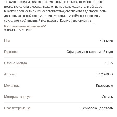
требуют завода и работают от батареи, показывая отклонение всего
несколько секунд в месяц. Браслет из нержавеющей стали обладает
высокой прочностью и износостойкостью, обеспечивая долговечность
даже при активной эксплуатации. Материал устойчив к коррозии и
сохраняет свой внешний вид надолго. Корпус изготовлен из
высококачественной часовой латуни с высокими антикоррозийными
Раскрыть полное описание
свойствами. Прочное, устойчивое к царапинам минеральное стекло
ХАРАКТЕРИСТИКИ
защищает часы от повреждений. Часы являются водонепроницаемыми
до 3 Бар. Цвет корпуса: Желтое золото. Цвет циферблата: Разноцветный.
Пол
Женские
Высота (с ушками): 32 мм. Толщина: 7.5 мм. Гарантия: 2 года.
Гарантия
Официальная гарантия 2 года
Страна бренда
США
Артикул
3774ABGB
Механизм
Кварцевые
Материал корпуса
Латунь
Браслет/ремешок
Нержавеющая сталь