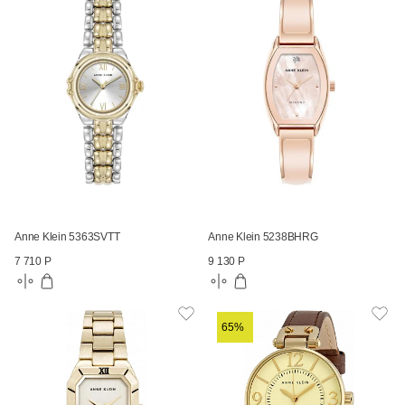
Anne Klein 5363SVTT
Anne Klein 5238BHRG
7 710 Р
9 130 Р
65%