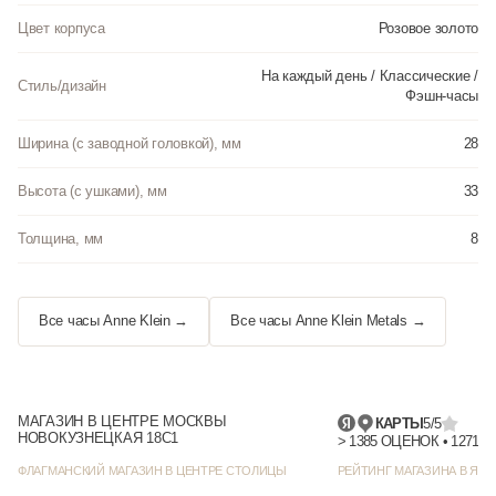
Цвет корпуса
Розовое золото
На каждый день / Классические /
Стиль/дизайн
Фэшн-часы
Ширина (с заводной головкой), мм
28
Высота (с ушками), мм
33
Толщина, мм
8
Все часы Anne Klein →
Все часы Anne Klein Metals →
МАГАЗИН В ЦЕНТРЕ МОСКВЫ
КАРТЫ
5/5
НОВОКУЗНЕЦКАЯ 18С1
> 1385 
ФЛАГМАНСКИЙ МАГАЗИН В ЦЕНТРЕ СТОЛИЦЫ
РЕЙТИНГ МАГАЗИНА В ЯНД