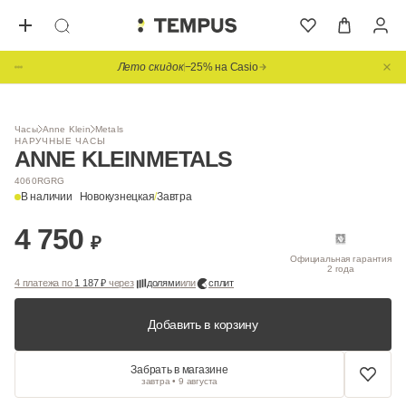
Лето скидок
−25% на Casio
1
/ 3
Часы
Anne Klein
Metals
НАРУЧНЫЕ ЧАСЫ
ANNE KLEIN
METALS
4060RGRG
В наличии
Новокузнецкая
/
Завтра
4 750
₽
Официальная гарантия
2 года
4 платежа по
1 187 ₽
через
долями
или
сплит
Добавить в корзину
Забрать в магазине
завтра • 9 августа