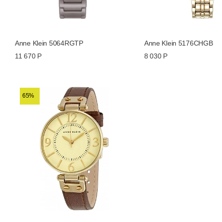
Anne Klein 5064RGTP
Anne Klein 5176CHGB
11 670 Р
8 030 Р
65%