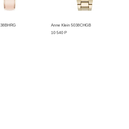
5238BHRG
Anne Klein 5038CHGB
10 540 Р