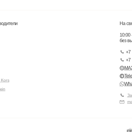
водители
На св
10:00 
без в
+7 
+7 
MA
Tel
 Kors
Wha
ein
За
ma