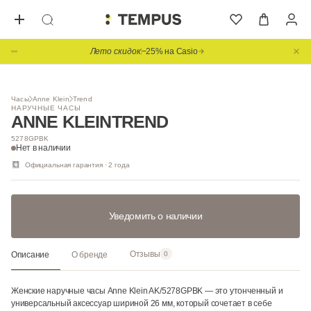
Лето скидок
−25% на Casio
1
/ 3
НОВИНКА
Часы
Anne Klein
Trend
НАРУЧНЫЕ ЧАСЫ
ANNE KLEIN
TREND
5278GPBK
Нет в наличии
Официальная гарантия · 2 года
Уведомить о наличии
Отзывы
Описание
О бренде
0
Женские наручные часы Anne Klein AK/5278GPBK — это утонченный и
универсальный аксессуар шириной 26 мм, который сочетает в себе