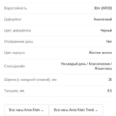
Водостойкость
30m (WR30)
Циферблат
Аналоговый
Цвет циферблата
Черный
Отображение даты
Нет
Цвет корпуса
Желтое золото
На каждый день / Классические /
Стиль/дизайн
Фэшн-часы
Ширина (с заводной головкой), мм
26
Толщина, мм
8.5
Все часы Anne Klein →
Все часы Anne Klein Trend →