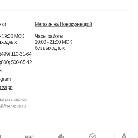
язи
Магазин на Новокузнецкой
- 19:00 МСК
Часы работы
ыходных
10:00 - 21:00 МСК
без выходных
(499) 110-31-64
(800) 500-65-42
X
egram
tsapp
казать звонок
il@tempus.ru