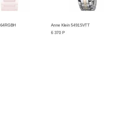
5064RGBH
Anne Klein 5491SVTT
6 370 Р