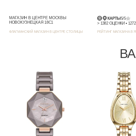
Цвет корпуса
МАГАЗИН В ЦЕНТРЕ МОСКВЫ
КАРТЫ
5/5
НОВОКУЗНЕЦКАЯ 18С1
Стиль/дизайн
ФЛАГМАНСКИЙ МАГАЗИН В ЦЕНТРЕ СТОЛИЦЫ
РЕЙТИНГ МАГАЗИНА В Я
Ширина (с заводной головкой), мм
ВА
Толщина, мм
Все часы Anne Klein →
Все часы Anne Klein Box Set →