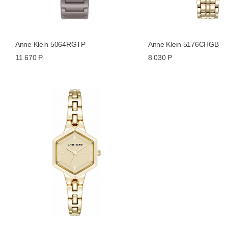
Anne Klein 5064RGTP
Anne Klein 5176CHGB
11 670 Р
8 030 Р