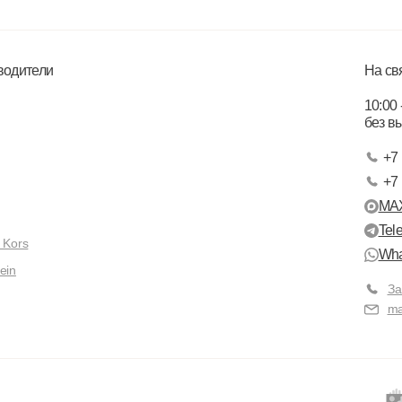
водители
На св
10:00 
без в
+7 
+7 
MA
Tel
 Kors
Wha
ein
За
ma