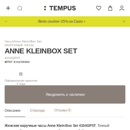
Лето скидок
−25% на Casio
Часы
Anne Klein
Box Set
НАРУЧНЫЕ ЧАСЫ
ANNE KLEIN
BOX SET
4104GPST
Нет в наличии
Официальная гарантия
2 года
Уведомить о наличии
Отзывы
Описание
О бренде
0
Женские наручные часы Anne Klein Box Set 4104GPST
. Точный