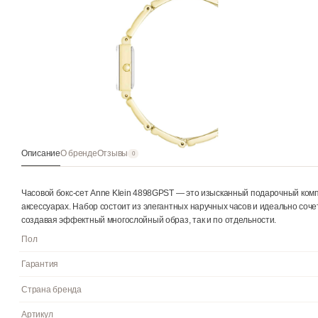
Описание
О бренде
Отзывы
0
Часовой бокс-сет Anne Klein 4898GPST — это изысканный пода
аксессуарах. Набор состоит из элегантных наручных часов и и
создавая эффектный многослойный образ, так и по отдельност