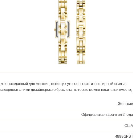
рочный комплект, созданный для женщин, ценящих утонченность и ю
деально сочетающегося с ними дизайнерского браслета, которые можн
и.