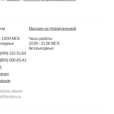
язи
Магазин на Новокузнецкой
- 19:00 МСК
Часы работы
ыходных
10:00 - 21:00 МСК
без выходных
(499) 110-31-64
(800) 500-65-42
X
egram
tsapp
казать звонок
il@tempus.ru