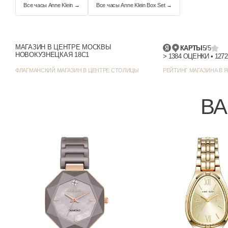
Отображение даты
Цвет корпуса
МАГАЗИН В ЦЕНТРЕ МОСКВЫ
КАРТЫ
5/5
НОВОКУЗНЕЦКАЯ 18С1
Стиль/дизайн
ФЛАГМАНСКИЙ МАГАЗИН В ЦЕНТРЕ СТОЛИЦЫ
РЕЙТИНГ МАГАЗИНА В Я
Ширина (с заводной головкой), мм
ВА
Толщина, мм
Все часы Anne Klein →
Все часы Anne Klein Box Set →