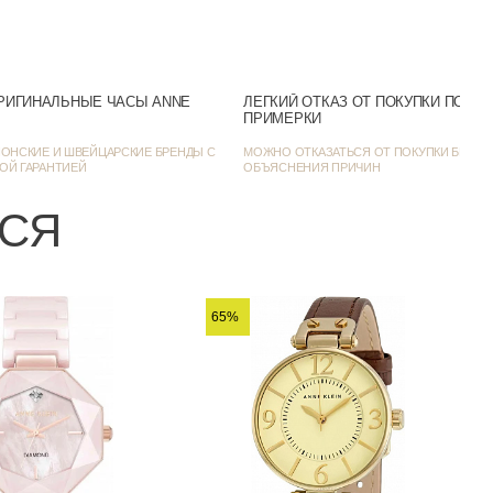
Нет
Желтое золото
РИГИНАЛЬНЫЕ ЧАСЫ ANNE
ЛЕГКИЙ ОТКАЗ ОТ ПОКУПКИ ПОСЛ
ПРИМЕРКИ
сические / Фэшн-часы
ОНСКИЕ И ШВЕЙЦАРСКИЕ БРЕНДЫ С
МОЖНО ОТКАЗАТЬСЯ ОТ ПОКУПКИ БЕЗ
ОЙ ГАРАНТИЕЙ
ОБЪЯСНЕНИЯ ПРИЧИН
16
ЬСЯ
7
65%