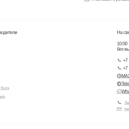
водители
На св
10:00 
без в
+7 
+7 
MA
Tel
 Kors
Wha
ein
За
ma