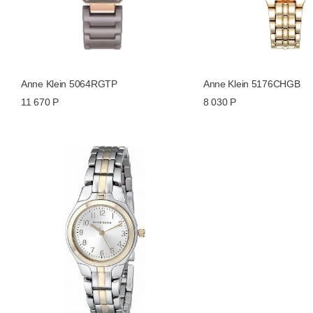
Anne Klein 5064RGTP
Anne Klein 5176CHGB
11 670 Р
8 030 Р