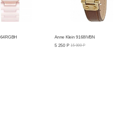
5064RGBH
Anne Klein 9168IVBN
5 250 Р
15 000 Р