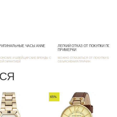
30m (WR30)
Аналоговый
Синий
Нет
РИГИНАЛЬНЫЕ ЧАСЫ ANNE
ЛЕГКИЙ ОТКАЗ ОТ ПОКУПКИ ПОСЛ
Желтое золото
ПРИМЕРКИ
Фэшн-часы
ОНСКИЕ И ШВЕЙЦАРСКИЕ БРЕНДЫ С
МОЖНО ОТКАЗАТЬСЯ ОТ ПОКУПКИ БЕЗ
ОЙ ГАРАНТИЕЙ
ОБЪЯСНЕНИЯ ПРИЧИН
20
ЬСЯ
6
65%