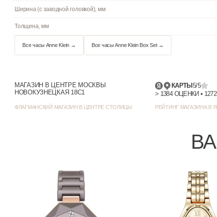
Водостойкость
Циферблат
Цвет циферблата
Отображение даты
МАГАЗИН В ЦЕНТРЕ МОСКВЫ
Цвет корпуса
КАРТЫ
5/5
НОВОКУЗНЕЦКАЯ 18С1
Стиль/дизайн
ФЛАГМАНСКИЙ МАГАЗИН В ЦЕНТРЕ СТОЛИЦЫ
РЕЙТИНГ МАГАЗИНА В Я
Ширина (с заводной головкой), мм
ВА
Толщина, мм
Все часы Anne Klein →
Все часы Anne Klein Box Set →