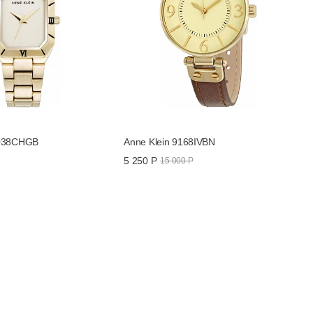
5038CHGB
Anne Klein 9168IVBN
5 250 Р
15 000 Р