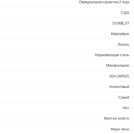
всего несколько секунд в месяц. Браслет из нержавеющей стали обл
же при активной эксплуатации. Материал устойчив к коррозии и сох
й латуни с высокими антикоррозийными свойствами. Прочное, устойч
яются водонепроницаемыми до 3 Бар. Цвет корпуса: Желтое золото.
Официал