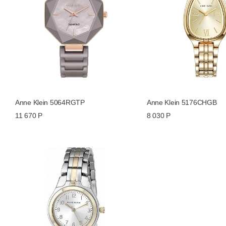
Anne Klein 5064RGTP
Anne Klein 5176CHGB
11 670 Р
8 030 Р