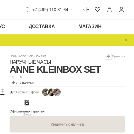
+7 (499) 110-31-64
УС
ДОСТАВКА
МАГАЗИН
Часы
Anne Klein
Box Set
НАРУЧНЫЕ ЧАСЫ
ANNE KLEIN
BO
5108BLST
Нет в наличии
5
1 отзыв
·
3 фото
Официальная гарантия