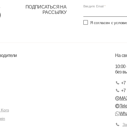
ПОДПИСАТЬСЯ НА
Введите Email
РАССЫЛКУ
Я согласен с услов
водители
На св
10:00 
без в
+7 
+7 
MA
Tel
 Kors
Wha
ein
За