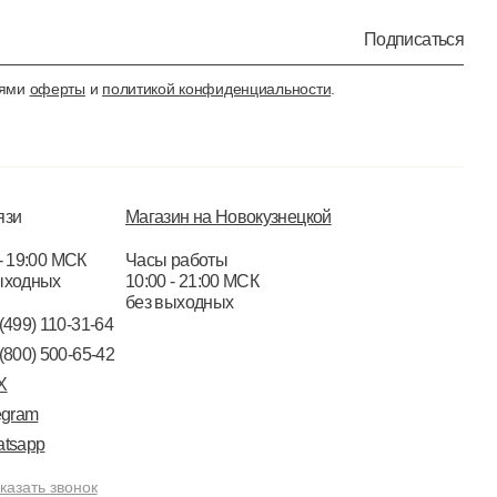
Подписаться
иями
оферты
и
политикой конфиденциальности
.
язи
Магазин на Новокузнецкой
- 19:00 МСК
Часы работы
ыходных
10:00 - 21:00 МСК
без выходных
(499) 110-31-64
(800) 500-65-42
X
egram
tsapp
казать звонок