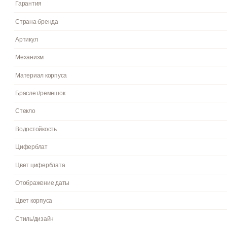
требуют завода и работают от батареи, показывая отклонение 
прочностью и износостойкостью, обеспечивая долговечность да
вид надолго. Корпус изготовлен из высококачественной часово
минеральное стекло защищает часы от повреждений. Часы явл
Синий. Толщина: 6 мм. Гарантия: 2 года.
Пол
Гарантия
Страна бренда
Артикул
Механизм
Материал корпуса
Браслет/ремешок
Стекло