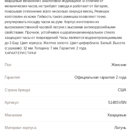
кварцевый механизм с аналоговой индикацией. В отличие от
механических часов, не требуют завода и работают от батареи,
показывая отклонение всего несколько секунд в месяц. Ремешок
изготовлен из кожи. Гибкость такого ремешка позволяет точно
регулировать посадку часов на руке. Корпус изготовлен из
высококачественной часовой латуни с высокими антикоррозийными
свойствами. Прочное, устойчивое к царапинам минеральное стекло
защищает часы от повреждений. Часы являются водонепроницаемыми
до 3 Бар. Цвет корпуса: Желтое золото. Цвет циферблата: Белый. Высота
(с ушками): 32 мм. Толщина: 7 мм. Гарантия: 2 года.
ХАРАКТЕРИСТИКИ
Пол
Женские
Гарантия
Официальная гарантия 2 года
Страна бренда
США
Артикул
5148SVBN
Механизм
Кварцевые
Материал корпуса
Латунь