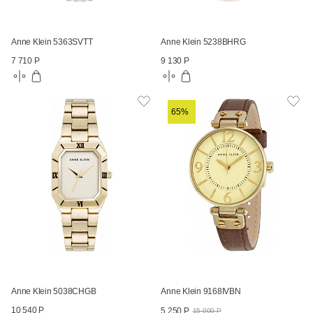
Anne Klein 5363SVTT
Anne Klein 5238BHRG
7 710 Р
9 130 Р
65%
Anne Klein 5038CHGB
Anne Klein 9168IVBN
10 540 Р
5 250 Р
15 000 Р