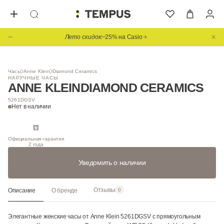
Лето скидок
−25% на Casio
1
/ 3
НОВИНКА
Часы
Anne Klein
Diamond Ceramics
НАРУЧНЫЕ ЧАСЫ
ANNE KLEIN
DIAMOND CERAMICS
5261DGSV
Нет в наличии
Официальная гарантия
2 года
Уведомить о наличии
Отзывы
Описание
О бренде
0
Элегантные женские часы от Anne Klein 5261DGSV с прямоугольным