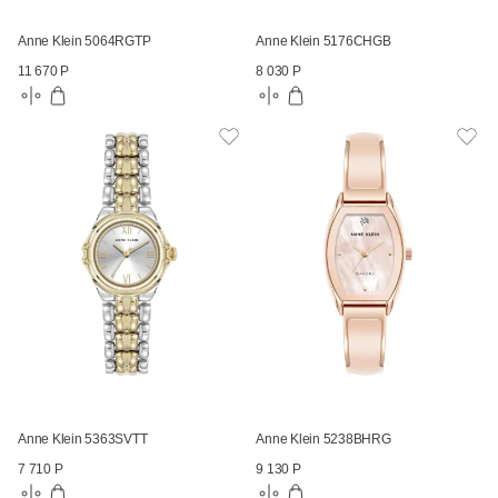
Anne Klein 5064RGTP
Anne Klein 5176CHGB
11 670 Р
8 030 Р
Anne Klein 5363SVTT
Anne Klein 5238BHRG
7 710 Р
9 130 Р