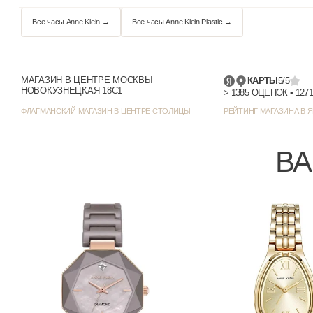
Циферблат
Цвет циферблата
Отображение даты
МАГАЗИН В ЦЕНТРЕ МОСКВЫ
КАРТЫ
5/5
НОВОКУЗНЕЦКАЯ 18С1
Цвет корпуса
ФЛАГМАНСКИЙ МАГАЗИН В ЦЕНТРЕ СТОЛИЦЫ
РЕЙТИНГ МАГАЗИНА В Я
Стиль/дизайн
ВА
Ширина (с заводной головкой), мм
Все часы Anne Klein →
Все часы Anne Klein Plastic →