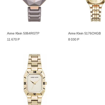
Anne Klein 5064RGTP
Anne Klein 5176CHGB
11 670 Р
8 030 Р