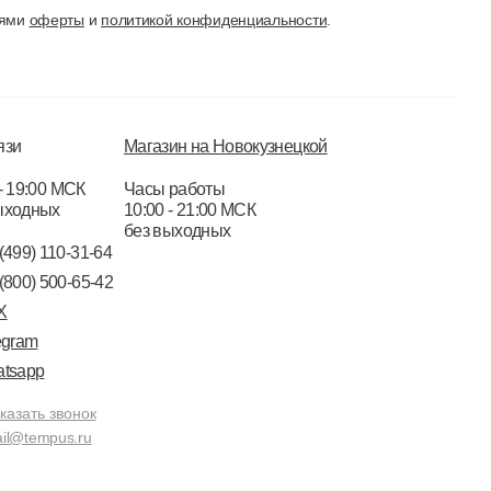
иями
оферты
и
политикой конфиденциальности
.
язи
Магазин на Новокузнецкой
- 19:00 МСК
Часы работы
ыходных
10:00 - 21:00 МСК
без выходных
(499) 110-31-64
(800) 500-65-42
X
egram
tsapp
казать звонок
il@tempus.ru