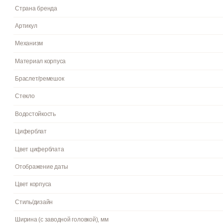
высококачественной часовой латуни с высокими антикоррозий
от повреждений. Часы являются водонепроницаемыми до 3 Бар.
Гарантия: 2 года.
Пол
Гарантия
Страна бренда
Артикул
Механизм
Материал корпуса
Браслет/ремешок
Стекло
Водостойкость