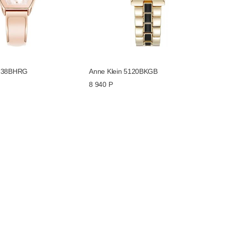
5238BHRG
Anne Klein 5120BKGB
8 940 Р