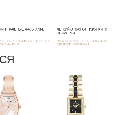
Аналоговый
Серый
Нет
РИГИНАЛЬНЫЕ ЧАСЫ ANNE
ЛЕГКИЙ ОТКАЗ ОТ ПОКУПКИ ПОСЛ
ПРИМЕРКИ
Желтое золото
ОНСКИЕ И ШВЕЙЦАРСКИЕ БРЕНДЫ С
МОЖНО ОТКАЗАТЬСЯ ОТ ПОКУПКИ БЕЗ
ОЙ ГАРАНТИЕЙ
ОБЪЯСНЕНИЯ ПРИЧИН
Фэшн-часы
ЬСЯ
26