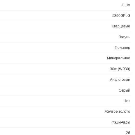
ными свойствами. Прочное, устойчивое к царапинам минеральное ст
 Цвет корпуса: Желтое золото. Цвет циферблата: Серый. Высота (с 
Официал