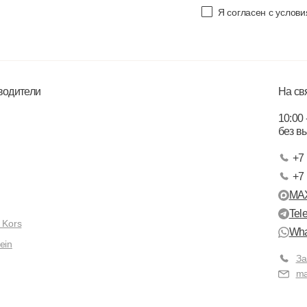
Я согласен с услов
водители
На св
10:00 
без в
+7 
+7 
MA
Tel
 Kors
Wha
ein
За
ma