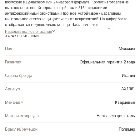
возможно в 12-часовом или 24-часовом формате. Корпус изготовлен из
высококачественной нержавеющей стали 316L с высокими
антикоррозийными свойствами. Прочное, устойчивое к царапинам
минеральное стекло защищает часы от повреждений. На циферблате
отображается текущее число месяца. Часы являются
водонепроницаемыми до 10 Бар. Цвет циферблата: Черный. Цвет
Раскрыть полное описание
корпуса: Черный. Светодиодная подсветка. Толщина: 12 мм. Гарантия: 2
ХАРАКТЕРИСТИКИ
года.
Пол
Мужские
Гарантия
Официальная гарантия 2 года
Страна бренда
Италия
Артикул
AX1961
Механизм
Кварцевые
Материал корпуса
Нержавеющая сталь
Браслет/ремешок
Полимер