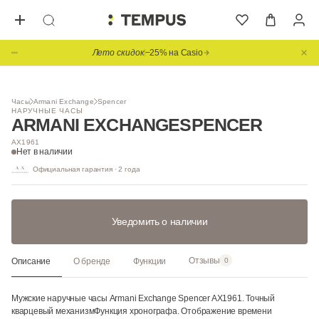
Лето скидок
−25% на Casio
1
/ 5
Часы
Armani Exchange
Spencer
НАРУЧНЫЕ ЧАСЫ
ARMANI EXCHANGE
SPENCER
AX1961
Нет в наличии
Официальная гарантия · 2 года
Уведомить о наличии
Отзывы
Описание
О бренде
Функции
0
Мужские наручные часы Armani Exchange Spencer AX1961. Точный
кварцевый механизмФункция хронографа. Отображение времени