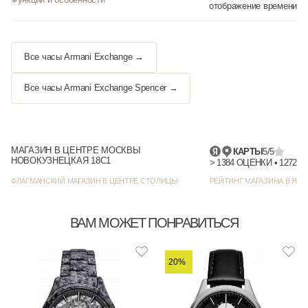
отображение времени
Все часы Armani Exchange →
Все часы Armani Exchange Spencer →
МАГАЗИН В ЦЕНТРЕ МОСКВЫ
КАРТЫ
5/5
НОВОКУЗНЕЦКАЯ 18С1
> 1384
ФЛАГМАНСКИЙ МАГАЗИН В ЦЕНТРЕ СТОЛИЦЫ
РЕЙТИНГ МАГАЗИНА В ЯНД
ВАМ МОЖЕТ ПОНРАВИТЬСЯ
20%